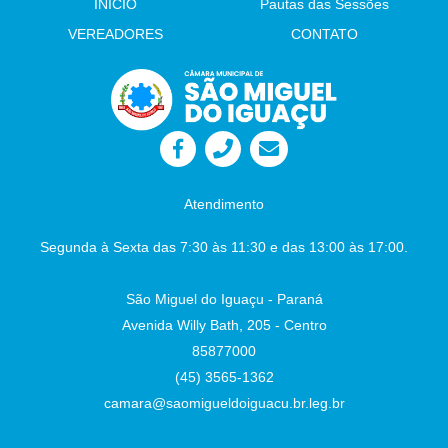
INÍCIO
Pautas das Sessões
e (CMEIs). Autor: Sr. Vereador Adelar da Rosa
Indicação 76/2026: Implantação de
VEREADORES
CONTATO
iluminação pública em LED no entorno do
Lago Municipal Autor: Sr. Vereador Wando
Indicação 77/2026: Construção de Cercas de
Proteção Nos Playgrounds das Praças
Públicas no Município. Autor: Sr. Vereador
Lafaiete Câmara Municipal - São Miguel do
Iguaçu-PR, em 26 de junho de 2026
Juliane
Dandolini Sônia
Severiano Leite
Atendimento
Presidente
Auxiliar de Administração
Segunda à Sexta das 7:30 às 11:30 e das 13:00 às 17:00.
São Miguel do Iguaçu - Paraná
Avenida Willy Bath, 205 - Centro
85877000
(45) 3565-1362
camara@saomigueldoiguacu.br.leg.br