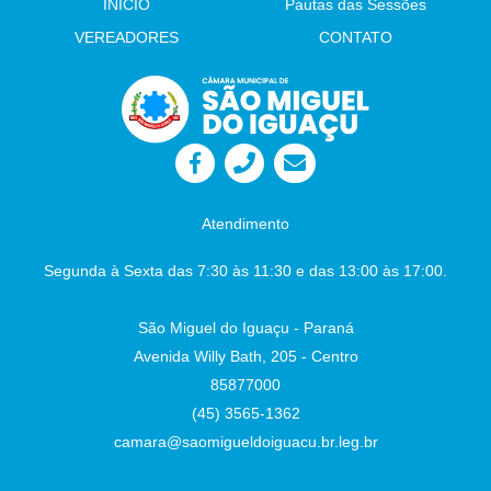
INÍCIO
Pautas das Sessões
e (CMEIs). Autor: Sr. Vereador Adelar da Rosa
Indicação 76/2026: Implantação de
VEREADORES
CONTATO
iluminação pública em LED no entorno do
Lago Municipal Autor: Sr. Vereador Wando
Indicação 77/2026: Construção de Cercas de
Proteção Nos Playgrounds das Praças
Públicas no Município. Autor: Sr. Vereador
Lafaiete Câmara Municipal - São Miguel do
Iguaçu-PR, em 26 de junho de 2026
Juliane
Dandolini Sônia
Severiano Leite
Atendimento
Presidente
Auxiliar de Administração
Segunda à Sexta das 7:30 às 11:30 e das 13:00 às 17:00.
São Miguel do Iguaçu - Paraná
Avenida Willy Bath, 205 - Centro
85877000
(45) 3565-1362
camara@saomigueldoiguacu.br.leg.br