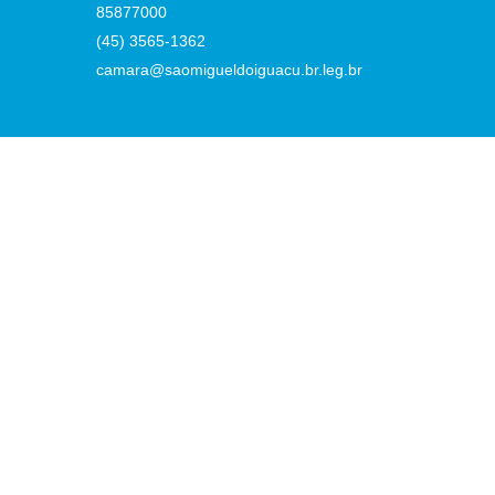
85877000
(45) 3565-1362
camara@saomigueldoiguacu.br.leg.br
:02