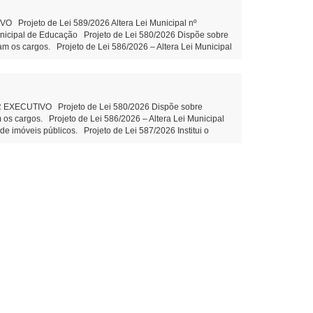
rojeto de Lei 589/2026 Altera Lei Municipal nº
unicipal de Educação Projeto de Lei 580/2026 Dispõe sobre
am os cargos. Projeto de Lei 586/2026 – Altera Lei Municipal
 imóveis públicos. Projeto de Lei 587/2026 Institui o
zação e valorização do turismo local Projeto de Lei 588/2026
entidade PROPOSIÇÕES DA CÂMARA MUNICIPAL Projeto de Lei
o Indicação 78/2026 Ações e execução de Limpeza no leito e
ão Claudio Juliane Dandolini Sônia Severiano
CUTIVO Projeto de Lei 580/2026 Dispõe sobre
 os cargos. Projeto de Lei 586/2026 – Altera Lei Municipal
 imóveis públicos. Projeto de Lei 587/2026 Institui o
ção e valorização do turismo local Projeto de Lei 588/2026
ubstitutivo ao Projeto de Lei 574/2026 Disciplina o
arda 2ª votação Objetivo: suprir lacuna normativa interna
ão Onerosa de imóveis públicos – aguarda 2ª votação
ipal. PROPOSIÇÕES DA CÂMARA MUNICIPAL Projeto de Lei
eitura. Autor: Vereador Evandro – Tramitação Legal
ni Sônia Severiano Leite