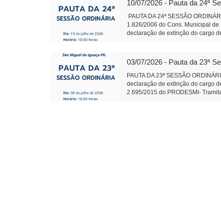
10/07/2026 - Pauta da 24ª S
PAUTA DA 24ª SESSÃO ORDINÁRIA 
1.826/2006 do Cons. Municipal de 
declaração de extinção do cargo de
2.695/2015 do PRODESMI- Tramitaçã
Conj.de Rotas Turísticas Caminhos 
Termo de Fomento com o CTG R$ 1
03/07/2026 - Pauta da 23ª S
585 Fica denominado “Parque Ambie
margens dos Rios Pinto, Le
PAUTA DA 23ª SESSÃO ORDINÁRI
Leite Presidente 
declaração de extinção do cargo de
2.695/2015 do PRODESMI- Tramitaçã
Conj.de Rotas Turísticas Caminhos 
Termo de Fomento com o CTG R$ 130
procedimento de apuração e presta
que tem gerado divergências oper
c/Emenda Objetivo: Exploração/q
585/2026 Fica denominado “Parque
Câmara Municipal - São M
Presidente Auxili