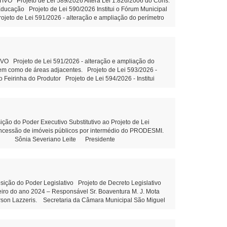
Projeto de Lei 589/2026 Altera Lei 1.826/2006 do Cons.
ducação Projeto de Lei 590/2026 Institui o Fórum Municipal
jeto de Lei 591/2026 - alteração e ampliação do perímetro
es. Tramitação Legal Projeto de Lei 593/2026 - Concessão de
. Tramitação Legal Projeto de Lei 594/2026 - Institui
ão Federal e outras providências - Tramitação Legal Projeto
ramitação Legal Objetivo: Terceirização da gestão hospitalar
piso salarial de servidores do quadro de pessoal efetivo
Projeto de Lei 591/2026 - alteração e ampliação do
ndicação 81/2026: Construção de uma Creche no Distrito de
 bem como de áreas adjacentes. Projeto de Lei 593/2026 -
Empresa terceirizada, para manutenção da rede de iluminação
 Feirinha do Produtor Projeto de Lei 594/2026 - Institui
7 de agosto de 2026 Juliane Dandolini
ção do art. 39 da Constituição Federal e outras providências
, sem fins lucrativos leitura Objetivo: Terceirização da
ons. Municipal de Educação Tramitação Legal Objetivo:
m Municipal de Educação – Tramitação Legal Objetivo: Dispõe
esolução 03/2026 - Prorroga o prazo para conclusão dos
do Poder Executivo Substitutivo ao Projeto de Lei
outras providências. Projeto de Lei 592/2026 - Altera piso
concessão de imóveis públicos por intermédio do PRODESMI.
ória do cargo Aux.de Serviços gerais - leitura Indicação
olini Sônia Severiano Leite Presidente
Indicação 80/2026 - Elaboração de projeto com estrutura
 81/2026 - Construção de uma Creche no Distrito de Santa
 Maria Dall’Oglio Cavalca Autor: Vereador Evandro Ghellere
liane Dandolini Sônia Severiano
o do Poder Legislativo Projeto de Decreto Legislativo
ceiro do ano 2024 – Responsável Sr. Boaventura M. J. Mota
erson Lazzeris. Secretaria da Câmara Municipal São Miguel
Leite Presidente Auxiliar de