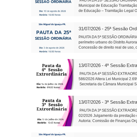
PAUTA DA 26ª SESSÃO ORDINÁRIA 
Municipal de Educação Tramitação 
de Educação – Tramitação Legal Ob
urbano do Distrito Aurora do Igua
direito real de uso, onerosa, de b
Conselho de Política de Administra
31/07/2026 - 25ª Sessão Ord
de Lei 595/2026 - Qualificação, no 
por meio de Organização Social q
PAUITA DA 5ª SESSÃO ORDINÁRIA 
da Câmara Objetivo: Corrigir uma 
perímetro urbano do Distrito Auror
Santa Rosa do Ocoi Autor: Vereado
Concessão de direito real de uso, 
pública Autor: Vereador Lafa
Conselho de Política de Administra
Sônia Severiano 
Projeto de Lei 595/2026 - Dispõe so
gestão hospitalar por meio de Orga
13/07/2026 - 4ª Sessão Extra
Alteração da composição da Plenár
sobre finalidade competência e 
PAUTA DA 4ª SESSÃO EXTRAORDINÁR
trabalhos da Comissão instituída p
586/2026 Altera Lei Municipal 2.6
salarial de servidores do quadro d
Secretaria da Câmara Muni
79/2026: Cirurgias de Otoplastia/
Auxiliar de Adminis
coberta acompanhando revitalizaçã
Rosa do Ocoi Autor: Vereador Ande
13/07/2026 - 3ª Sessão Extra
Secretaria da Câmara Mun
Presidente Auxil
PAUTA DA 3ª SESSÃO EXTRAORDINÁR
02/2026 Julgamento da prestação d
Autoria: Comissão de Finanças Or
do Iguaçu - em 13 j
Administração