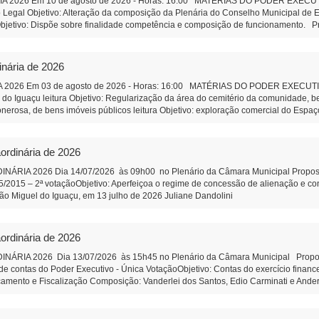
2026 Em 10 de agosto de 2026 - Horas: 16:00 MATÉRIAS DO PODER EXECUTIVO 
Legal Objetivo: Alteração da composição da Plenária do Conselho Municipal de E
jetivo: Dispõe sobre finalidade competência e composição de funcionamento. Pro
çu Objetivo: Regularização da área do cemitério da comunidade, e áreas adjacent
ens imóveis públicos Objetivo: exploração comercial do Espaço Feirinha do Produtor
ção e Remuneração de Pessoal Objetivo: Efetividade à ao do art. 39 da Constituiç
inária de 2026
âmbito do Município, de pessoas jurídicas de direito privado, sem fins lucrativos T
ualificada. PROPOSIÇÕES DA CÂMARA MUNICIPAL Projeto de Lei 592/2026 - Altera 
2026 Em 03 de agosto de 2026 - Horas: 16:00 MATÉRIAS DO PODER EXECUTIVO 
defasagem remuneratória do cargo Aux.de Serviços gerais - aguarda 2ª votação I
a do Iguaçu leitura Objetivo: Regularização da área do cemitério da comunidade,
r Anderson Lazzeris Indicação 83/2026: Agilidade na prestação de serviços, da 
onerosa, de bens imóveis públicos leitura Objetivo: exploração comercial do Espaço
iete Secretaria da Câmara Municipal - São Miguel do Iguaçu-PR, em 
ção e Remuneração de Pessoal do Município Objetivo: Dar efetividade à determina
Presidente Auxiliar de Administração
bre a qualificação, no âmbito do Município, de pessoas jurídicas de direito privado
nização Social qualificada. Projeto de Lei 589/2026 - Altera Lei 1.826/2006 do C
ordinária de 2026
ia do Conselho Municipal de Educação Projeto de Lei 590/2026 - Institui o Fóru
composição de funcionamento. PROPOSIÇÕES DA CÂMARA MUNICIPAL Projeto de R
IA 2026 Dia 14/07/2026 às 09h00 no Plenário da Câmara Municipal Proposição 
ara análise e revisão da Lei Orgânica do Município de São Miguel do Iguaçu, e dá 
95/2015 – 2ª votaçãoObjetivo: Aperfeiçoa o regime de concessão de alienação e 
e pessoal efetivo da Câmara Municipal Objetivo: Corrigir uma defasagem remunerat
cipal São Miguel do Iguaçu, em 13 julho de 2026 Juliane Dand
 SUS correção de orelhas proeminentes (orelha de abano). Autor: Vereador Wando 
tração
o completa da Feira do Produtor - Autor: Vereadora Juliane Dandolini. Indicação
rson Lazzeris Indicação 82/2026 - Faixa de estacionamento na rua coberta Addy
ordinária de 2026
icipal - São Miguel do Iguaçu-PR, em 31 de julho de 2026 Ju
iar de Administração
IA 2026 Dia 13/07/2026 às 15h45 no Plenário da Câmara Municipal Proposiçã
e contas do Poder Executivo - Única VotaçãoObjetivo: Contas do exercício finan
çamento e Fiscalização Composição: Vanderlei dos Santos, Edio Carminati e And
ulho de 2026 Juliane Dandolini Sônia Severiano 