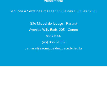
Atendimento
Segunda à Sexta das 7:30 às 11:30 e das 13:00 às 17:00.
São Miguel do Iguaçu - Paraná
Avenida Willy Bath, 205 - Centro
85877000
(45) 3565-1362
camara@saomigueldoiguacu.br.leg.br
Desenvolvido por
Atualizado Sexta-feira, 07 de Agosto de 2026 às 16:42:02