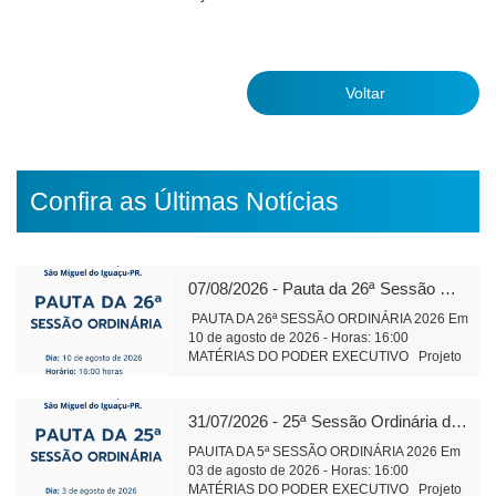
Voltar
Confira as Últimas Notícias
07/08/2026 - Pauta da 26ª Sessão Ordinária de 2026
PAUTA DA 26ª SESSÃO ORDINÁRIA 2026 Em
10 de agosto de 2026 - Horas: 16:00
MATÉRIAS DO PODER EXECUTIVO Projeto
de Lei 589/2026 Altera Lei 1.826/2006 do
Cons. Municipal de Educação Tramitação
Legal Objetivo: Alteração da composição da
31/07/2026 - 25ª Sessão Ordinária de 2026
Plenária do Conselho Municipal de Educação
Projeto de Lei 590/2026 Institui o Fórum
PAUITA DA 5ª SESSÃO ORDINÁRIA 2026 Em
Municipal de Educação – Tramitação Legal
03 de agosto de 2026 - Horas: 16:00
Objetivo: Dispõe sobre finalidade
MATÉRIAS DO PODER EXECUTIVO Projeto