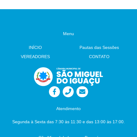
585/2026 Fica denominado “Parque
Ambiental do Leão” o Parque Ambiental do
Municipal de São Miguel do Iguaçu- leitura.
Autor: Vereador Evandro – Tramitação Legal
Câmara Municipal - São Miguel do Iguaçu-
PR, em 03 de julho de 2026 Juliane
Menu
Dandolini Sônia
Severiano Leite
Presidente
INÍCIO
Pautas das Sessões
Auxiliar de Administração
VEREADORES
CONTATO
Atendimento
Segunda à Sexta das 7:30 às 11:30 e das 13:00 às 17:00.