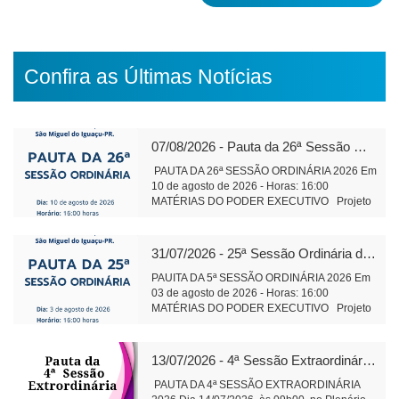
Confira as Últimas Notícias
07/08/2026 - Pauta da 26ª Sessão Ordinária de 2026
PAUTA DA 26ª SESSÃO ORDINÁRIA 2026 Em
10 de agosto de 2026 - Horas: 16:00
MATÉRIAS DO PODER EXECUTIVO Projeto
de Lei 589/2026 Altera Lei 1.826/2006 do
Cons. Municipal de Educação Tramitação
Legal Objetivo: Alteração da composição da
31/07/2026 - 25ª Sessão Ordinária de 2026
Plenária do Conselho Municipal de Educação
Projeto de Lei 590/2026 Institui o Fórum
PAUITA DA 5ª SESSÃO ORDINÁRIA 2026 Em
Municipal de Educação – Tramitação Legal
03 de agosto de 2026 - Horas: 16:00
Objetivo: Dispõe sobre finalidade
MATÉRIAS DO PODER EXECUTIVO Projeto
competência e composição de funcionamento.
de Lei 591/2026 - alteração e ampliação do
Projeto de Lei 591/2026 - alteração e
perímetro urbano do Distrito Aurora do Iguaçu
ampliação do perímetro urbano do Distrito
leitura Objetivo: Regularização da área do
13/07/2026 - 4ª Sessão Extraordinária de 2026
Aurora do Iguaçu Objetivo: Regularização da
cemitério da comunidade, bem como de áreas
área do cemitério da comunidade, e áreas
adjacentes. Projeto de Lei 593/2026 -
PAUTA DA 4ª SESSÃO EXTRAORDINÁRIA
adjacentes. Tramitação Legal Projeto de Lei