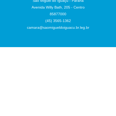
São Miguel do Iguaçu - Paraná
Avenida Willy Bath, 205 - Centro
85877000
(45) 3565-1362
camara@saomigueldoiguacu.br.leg.br
Desenvolvido por
Atualizado Sexta-feira, 07 de Agosto de 2026 às 16:42:02