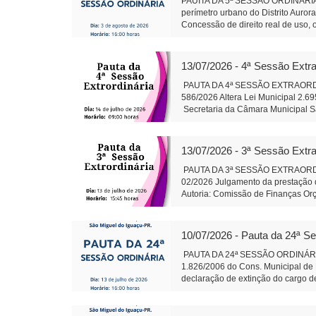
PAUITA DA 5ª SESSÃO ORDINÁRIA 
perímetro urbano do Distrito Auror
Concessão de direito real de uso, 
Conselho de Política de Administra
Projeto de Lei 595/2026 - Dispõe so
gestão hospitalar por meio de Orga
13/07/2026 - 4ª Sessão Extra
Alteração da composição da Plenár
sobre finalidade competência e 
PAUTA DA 4ª SESSÃO EXTRAORDINÁR
trabalhos da Comissão instituída p
586/2026 Altera Lei Municipal 2.6
salarial de servidores do quadro d
Secretaria da Câmara Muni
79/2026: Cirurgias de Otoplastia/
Auxiliar de Adminis
coberta acompanhando revitalizaçã
Rosa do Ocoi Autor: Vereador Ande
13/07/2026 - 3ª Sessão Extra
Secretaria da Câmara Mun
Presidente Auxil
PAUTA DA 3ª SESSÃO EXTRAORDINÁR
02/2026 Julgamento da prestação d
Autoria: Comissão de Finanças Or
do Iguaçu - em 13 j
Administração
10/07/2026 - Pauta da 24ª S
PAUTA DA 24ª SESSÃO ORDINÁRIA 
1.826/2006 do Cons. Municipal de 
declaração de extinção do cargo de
2.695/2015 do PRODESMI- Tramitaçã
Conj.de Rotas Turísticas Caminhos 
Termo de Fomento com o CTG R$ 1