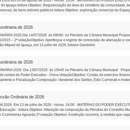
2026 Em 03 de agosto de 2026 - Horas: 16:00 MATÉRIAS DO PODER EXECUTIVO 
a do Iguaçu leitura Objetivo: Regularização da área do cemitério da comunidade,
onerosa, de bens imóveis públicos leitura Objetivo: exploração comercial do Espaço
ção e Remuneração de Pessoal do Município Objetivo: Dar efetividade à determina
bre a qualificação, no âmbito do Município, de pessoas jurídicas de direito privado
nização Social qualificada. Projeto de Lei 589/2026 - Altera Lei 1.826/2006 do C
ordinária de 2026
ia do Conselho Municipal de Educação Projeto de Lei 590/2026 - Institui o Fóru
composição de funcionamento. PROPOSIÇÕES DA CÂMARA MUNICIPAL Projeto de R
IA 2026 Dia 14/07/2026 às 09h00 no Plenário da Câmara Municipal Proposição 
ara análise e revisão da Lei Orgânica do Município de São Miguel do Iguaçu, e dá 
95/2015 – 2ª votaçãoObjetivo: Aperfeiçoa o regime de concessão de alienação e 
e pessoal efetivo da Câmara Municipal Objetivo: Corrigir uma defasagem remunerat
cipal São Miguel do Iguaçu, em 13 julho de 2026 Juliane Dand
 SUS correção de orelhas proeminentes (orelha de abano). Autor: Vereador Wando 
tração
o completa da Feira do Produtor - Autor: Vereadora Juliane Dandolini. Indicação
rson Lazzeris Indicação 82/2026 - Faixa de estacionamento na rua coberta Addy
ordinária de 2026
icipal - São Miguel do Iguaçu-PR, em 31 de julho de 2026 Ju
iar de Administração
IA 2026 Dia 13/07/2026 às 15h45 no Plenário da Câmara Municipal Proposiçã
e contas do Poder Executivo - Única VotaçãoObjetivo: Contas do exercício finan
çamento e Fiscalização Composição: Vanderlei dos Santos, Edio Carminati e And
ulho de 2026 Juliane Dandolini Sônia Severiano 
essão Ordinária de 2026
2026 Em 13 de julho de 2026 - Horas: 16:00 MATÉRIAS DO PODER EXECUTIVO P
Educação - leitura Objetivo: Alteração da composição da Plenária do Conselho M
 Cozinheiras Aguarda 2ª votação Objetivo: A extinção ocorrerá, à medida que vag
o Legal Objetivo: Aperfeiçoa o regime de concessão de alienação e concessão de
de SMI. Aguarda 2ª votação Objetivo: Criar instrumento legal de incentivo, organi
30.000,00 - Aguarda 2ª votação Objetivo: Apoio as atividades culturais da 