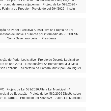
Projeto de Lei 591/2026 - alteração e ampliação do
 bem como de áreas adjacentes. Projeto de Lei 593/2026 -
 Feirinha do Produtor Projeto de Lei 594/2026 - Institui
ção do art. 39 da Constituição Federal e outras providências
, sem fins lucrativos leitura Objetivo: Terceirização da
ons. Municipal de Educação Tramitação Legal Objetivo:
m Municipal de Educação – Tramitação Legal Objetivo: Dispõe
esolução 03/2026 - Prorroga o prazo para conclusão dos
do Poder Executivo Substitutivo ao Projeto de Lei
outras providências. Projeto de Lei 592/2026 - Altera piso
concessão de imóveis públicos por intermédio do PRODESMI.
ória do cargo Aux.de Serviços gerais - leitura Indicação
olini Sônia Severiano Leite Presidente
Indicação 80/2026 - Elaboração de projeto com estrutura
 81/2026 - Construção de uma Creche no Distrito de Santa
 Maria Dall’Oglio Cavalca Autor: Vereador Evandro Ghellere
liane Dandolini Sônia Severiano
o do Poder Legislativo Projeto de Decreto Legislativo
ceiro do ano 2024 – Responsável Sr. Boaventura M. J. Mota
erson Lazzeris. Secretaria da Câmara Municipal São Miguel
Leite Presidente Auxiliar de
rojeto de Lei 589/2026 Altera Lei Municipal nº
unicipal de Educação Projeto de Lei 580/2026 Dispõe sobre
am os cargos. Projeto de Lei 586/2026 – Altera Lei Municipal
 imóveis públicos. Projeto de Lei 587/2026 Institui o
zação e valorização do turismo local Projeto de Lei 588/2026
entidade PROPOSIÇÕES DA CÂMARA MUNICIPAL Projeto de Lei