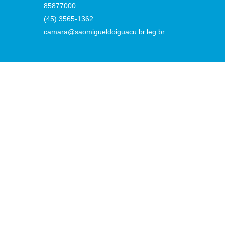
85877000
(45) 3565-1362
camara@saomigueldoiguacu.br.leg.br
:14