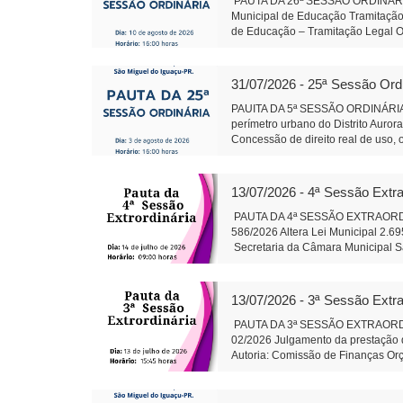
PAUTA DA 26ª SESSÃO ORDINÁRIA 
Municipal de Educação Tramitação 
de Educação – Tramitação Legal Ob
urbano do Distrito Aurora do Igua
direito real de uso, onerosa, de b
Conselho de Política de Administra
31/07/2026 - 25ª Sessão Ord
de Lei 595/2026 - Qualificação, no 
por meio de Organização Social q
PAUITA DA 5ª SESSÃO ORDINÁRIA 
da Câmara Objetivo: Corrigir uma 
perímetro urbano do Distrito Auror
Santa Rosa do Ocoi Autor: Vereado
Concessão de direito real de uso, 
pública Autor: Vereador Lafa
Conselho de Política de Administra
Sônia Severiano 
Projeto de Lei 595/2026 - Dispõe so
gestão hospitalar por meio de Orga
13/07/2026 - 4ª Sessão Extra
Alteração da composição da Plenár
sobre finalidade competência e 
PAUTA DA 4ª SESSÃO EXTRAORDINÁR
trabalhos da Comissão instituída p
586/2026 Altera Lei Municipal 2.6
salarial de servidores do quadro d
Secretaria da Câmara Muni
79/2026: Cirurgias de Otoplastia/
Auxiliar de Adminis
coberta acompanhando revitalizaçã
Rosa do Ocoi Autor: Vereador Ande
13/07/2026 - 3ª Sessão Extra
Secretaria da Câmara Mun
Presidente Auxil
PAUTA DA 3ª SESSÃO EXTRAORDINÁR
02/2026 Julgamento da prestação d
Autoria: Comissão de Finanças Or
do Iguaçu - em 13 j
Administração