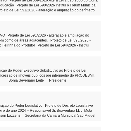
Projeto de Lei 589/2026 Altera Lei 1.826/2006 do Cons.
ducação Projeto de Lei 590/2026 Institui o Fórum Municipal
jeto de Lei 591/2026 - alteração e ampliação do perímetro
es. Tramitação Legal Projeto de Lei 593/2026 - Concessão de
. Tramitação Legal Projeto de Lei 594/2026 - Institui
ão Federal e outras providências - Tramitação Legal Projeto
ramitação Legal Objetivo: Terceirização da gestão hospitalar
piso salarial de servidores do quadro de pessoal efetivo
Projeto de Lei 591/2026 - alteração e ampliação do
ndicação 81/2026: Construção de uma Creche no Distrito de
 bem como de áreas adjacentes. Projeto de Lei 593/2026 -
Empresa terceirizada, para manutenção da rede de iluminação
 Feirinha do Produtor Projeto de Lei 594/2026 - Institui
7 de agosto de 2026 Juliane Dandolini
ção do art. 39 da Constituição Federal e outras providências
, sem fins lucrativos leitura Objetivo: Terceirização da
ons. Municipal de Educação Tramitação Legal Objetivo:
m Municipal de Educação – Tramitação Legal Objetivo: Dispõe
esolução 03/2026 - Prorroga o prazo para conclusão dos
do Poder Executivo Substitutivo ao Projeto de Lei
outras providências. Projeto de Lei 592/2026 - Altera piso
concessão de imóveis públicos por intermédio do PRODESMI.
ória do cargo Aux.de Serviços gerais - leitura Indicação
olini Sônia Severiano Leite Presidente
Indicação 80/2026 - Elaboração de projeto com estrutura
 81/2026 - Construção de uma Creche no Distrito de Santa
 Maria Dall’Oglio Cavalca Autor: Vereador Evandro Ghellere
liane Dandolini Sônia Severiano
o do Poder Legislativo Projeto de Decreto Legislativo
ceiro do ano 2024 – Responsável Sr. Boaventura M. J. Mota
erson Lazzeris. Secretaria da Câmara Municipal São Miguel
Leite Presidente Auxiliar de