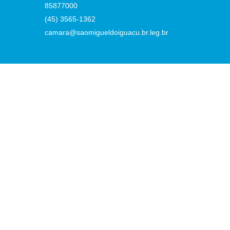
85877000
(45) 3565-1362
camara@saomigueldoiguacu.br.leg.br
:02