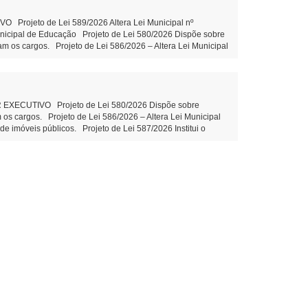
rojeto de Lei 589/2026 Altera Lei Municipal nº
unicipal de Educação Projeto de Lei 580/2026 Dispõe sobre
am os cargos. Projeto de Lei 586/2026 – Altera Lei Municipal
 imóveis públicos. Projeto de Lei 587/2026 Institui o
zação e valorização do turismo local Projeto de Lei 588/2026
entidade PROPOSIÇÕES DA CÂMARA MUNICIPAL Projeto de Lei
o Indicação 78/2026 Ações e execução de Limpeza no leito e
ão Claudio Juliane Dandolini Sônia Severiano
CUTIVO Projeto de Lei 580/2026 Dispõe sobre
 os cargos. Projeto de Lei 586/2026 – Altera Lei Municipal
 imóveis públicos. Projeto de Lei 587/2026 Institui o
ção e valorização do turismo local Projeto de Lei 588/2026
ubstitutivo ao Projeto de Lei 574/2026 Disciplina o
arda 2ª votação Objetivo: suprir lacuna normativa interna
ão Onerosa de imóveis públicos – aguarda 2ª votação
ipal. PROPOSIÇÕES DA CÂMARA MUNICIPAL Projeto de Lei
eitura. Autor: Vereador Evandro – Tramitação Legal
ni Sônia Severiano Leite