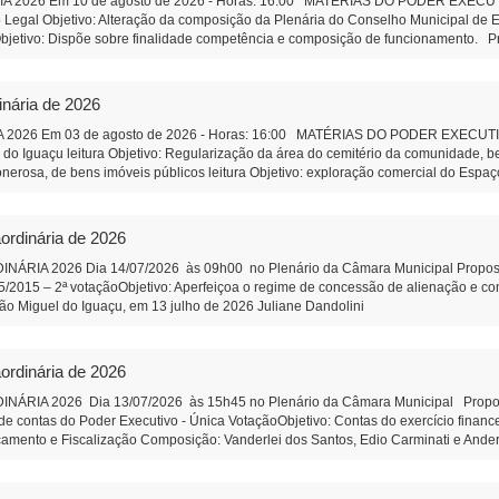
2026 Em 10 de agosto de 2026 - Horas: 16:00 MATÉRIAS DO PODER EXECUTIVO 
Legal Objetivo: Alteração da composição da Plenária do Conselho Municipal de E
jetivo: Dispõe sobre finalidade competência e composição de funcionamento. Pro
çu Objetivo: Regularização da área do cemitério da comunidade, e áreas adjacent
ens imóveis públicos Objetivo: exploração comercial do Espaço Feirinha do Produtor
ção e Remuneração de Pessoal Objetivo: Efetividade à ao do art. 39 da Constituiç
inária de 2026
âmbito do Município, de pessoas jurídicas de direito privado, sem fins lucrativos T
ualificada. PROPOSIÇÕES DA CÂMARA MUNICIPAL Projeto de Lei 592/2026 - Altera 
2026 Em 03 de agosto de 2026 - Horas: 16:00 MATÉRIAS DO PODER EXECUTIVO 
defasagem remuneratória do cargo Aux.de Serviços gerais - aguarda 2ª votação I
a do Iguaçu leitura Objetivo: Regularização da área do cemitério da comunidade,
r Anderson Lazzeris Indicação 83/2026: Agilidade na prestação de serviços, da 
onerosa, de bens imóveis públicos leitura Objetivo: exploração comercial do Espaço
iete Secretaria da Câmara Municipal - São Miguel do Iguaçu-PR, em 
ção e Remuneração de Pessoal do Município Objetivo: Dar efetividade à determina
Presidente Auxiliar de Administração
bre a qualificação, no âmbito do Município, de pessoas jurídicas de direito privado
nização Social qualificada. Projeto de Lei 589/2026 - Altera Lei 1.826/2006 do C
ordinária de 2026
ia do Conselho Municipal de Educação Projeto de Lei 590/2026 - Institui o Fóru
composição de funcionamento. PROPOSIÇÕES DA CÂMARA MUNICIPAL Projeto de R
IA 2026 Dia 14/07/2026 às 09h00 no Plenário da Câmara Municipal Proposição 
ara análise e revisão da Lei Orgânica do Município de São Miguel do Iguaçu, e dá 
95/2015 – 2ª votaçãoObjetivo: Aperfeiçoa o regime de concessão de alienação e 
e pessoal efetivo da Câmara Municipal Objetivo: Corrigir uma defasagem remunerat
cipal São Miguel do Iguaçu, em 13 julho de 2026 Juliane Dand
 SUS correção de orelhas proeminentes (orelha de abano). Autor: Vereador Wando 
tração
o completa da Feira do Produtor - Autor: Vereadora Juliane Dandolini. Indicação
rson Lazzeris Indicação 82/2026 - Faixa de estacionamento na rua coberta Addy
ordinária de 2026
icipal - São Miguel do Iguaçu-PR, em 31 de julho de 2026 Ju
iar de Administração
IA 2026 Dia 13/07/2026 às 15h45 no Plenário da Câmara Municipal Proposiçã
e contas do Poder Executivo - Única VotaçãoObjetivo: Contas do exercício finan
çamento e Fiscalização Composição: Vanderlei dos Santos, Edio Carminati e And
ulho de 2026 Juliane Dandolini Sônia Severiano 