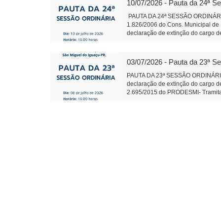
10/07/2026 - Pauta da 24ª S
PAUTA DA 24ª SESSÃO ORDINÁRIA 
1.826/2006 do Cons. Municipal de 
declaração de extinção do cargo de
2.695/2015 do PRODESMI- Tramitaçã
Conj.de Rotas Turísticas Caminhos 
Termo de Fomento com o CTG R$ 1
03/07/2026 - Pauta da 23ª S
585 Fica denominado “Parque Ambie
margens dos Rios Pinto, Le
PAUTA DA 23ª SESSÃO ORDINÁRI
Leite Presidente 
declaração de extinção do cargo de
2.695/2015 do PRODESMI- Tramitaçã
Conj.de Rotas Turísticas Caminhos 
Termo de Fomento com o CTG R$ 130
procedimento de apuração e presta
que tem gerado divergências oper
c/Emenda Objetivo: Exploração/q
585/2026 Fica denominado “Parque
Câmara Municipal - São M
Presidente Auxili