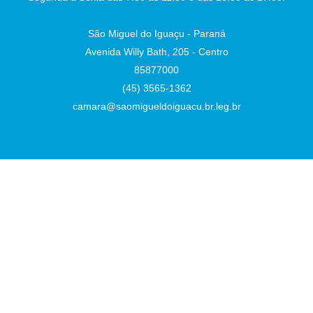
São Miguel do Iguaçu - Paraná
Avenida Willy Bath, 205 - Centro
85877000
(45) 3565-1362
camara@saomigueldoiguacu.br.leg.br
Desenvolvido por
Atualizado Terça-feira, 04 de Agosto de 2026 às 10:33:14