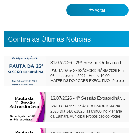
Voltar
Confira as Últimas Notícias
31/07/2026 - 25ª Sessão Ordinária de 2026
PAUITA DA 5ª SESSÃO ORDINÁRIA 2026 Em
03 de agosto de 2026 - Horas: 16:00
MATÉRIAS DO PODER EXECUTIVO Projeto
de Lei 591/2026 - alteração e ampliação do
perímetro urbano do Distrito Aurora do Iguaçu
leitura Objetivo: Regularização da área do
13/07/2026 - 4ª Sessão Extraordinária de 2026
cemitério da comunidade, bem como de áreas
adjacentes. Projeto de Lei 593/2026 -
PAUTA DA 4ª SESSÃO EXTRAORDINÁRIA
Concessão de direito real de uso, onerosa, de
2026 Dia 14/07/2026 às 09h00 no Plenário
bens imóveis públicos leitura Objetivo:
da Câmara Municipal Proposição do Poder
exploração comercial do Espaço Feirinha do
Executivo Substitutivo ao Projeto de Lei
Produtor Projeto de Lei 594/2026 - Institui
586/2026 Altera Lei Municipal 2.695/2015 – 2ª
Conselho de Política de Administração e
votaçãoObjetivo: Aperfeiçoa o regime de