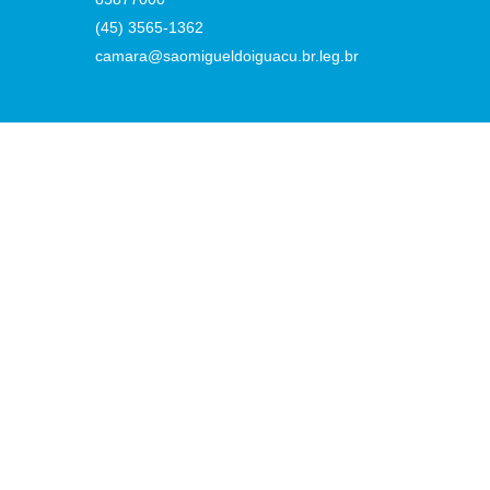
(45) 3565-1362
camara@saomigueldoiguacu.br.leg.br
:02