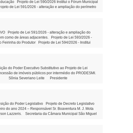
ducação Projeto de Lei 590/2026 Institui o Fórum Municipal
jeto de Lei 591/2026 - alteração e ampliação do perímetro
es. Tramitação Legal Projeto de Lei 593/2026 - Concessão de
. Tramitação Legal Projeto de Lei 594/2026 - Institui
ão Federal e outras providências - Tramitação Legal Projeto
ramitação Legal Objetivo: Terceirização da gestão hospitalar
piso salarial de servidores do quadro de pessoal efetivo
Projeto de Lei 591/2026 - alteração e ampliação do
ndicação 81/2026: Construção de uma Creche no Distrito de
 bem como de áreas adjacentes. Projeto de Lei 593/2026 -
Empresa terceirizada, para manutenção da rede de iluminação
 Feirinha do Produtor Projeto de Lei 594/2026 - Institui
7 de agosto de 2026 Juliane Dandolini
ção do art. 39 da Constituição Federal e outras providências
, sem fins lucrativos leitura Objetivo: Terceirização da
ons. Municipal de Educação Tramitação Legal Objetivo:
m Municipal de Educação – Tramitação Legal Objetivo: Dispõe
esolução 03/2026 - Prorroga o prazo para conclusão dos
do Poder Executivo Substitutivo ao Projeto de Lei
outras providências. Projeto de Lei 592/2026 - Altera piso
concessão de imóveis públicos por intermédio do PRODESMI.
ória do cargo Aux.de Serviços gerais - leitura Indicação
olini Sônia Severiano Leite Presidente
Indicação 80/2026 - Elaboração de projeto com estrutura
 81/2026 - Construção de uma Creche no Distrito de Santa
 Maria Dall’Oglio Cavalca Autor: Vereador Evandro Ghellere
liane Dandolini Sônia Severiano
o do Poder Legislativo Projeto de Decreto Legislativo
ceiro do ano 2024 – Responsável Sr. Boaventura M. J. Mota
erson Lazzeris. Secretaria da Câmara Municipal São Miguel
Leite Presidente Auxiliar de