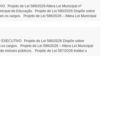
rojeto de Lei 589/2026 Altera Lei Municipal nº
unicipal de Educação Projeto de Lei 580/2026 Dispõe sobre
am os cargos. Projeto de Lei 586/2026 – Altera Lei Municipal
 imóveis públicos. Projeto de Lei 587/2026 Institui o
zação e valorização do turismo local Projeto de Lei 588/2026
entidade PROPOSIÇÕES DA CÂMARA MUNICIPAL Projeto de Lei
o Indicação 78/2026 Ações e execução de Limpeza no leito e
ão Claudio Juliane Dandolini Sônia Severiano
CUTIVO Projeto de Lei 580/2026 Dispõe sobre
 os cargos. Projeto de Lei 586/2026 – Altera Lei Municipal
 imóveis públicos. Projeto de Lei 587/2026 Institui o
ção e valorização do turismo local Projeto de Lei 588/2026
ubstitutivo ao Projeto de Lei 574/2026 Disciplina o
arda 2ª votação Objetivo: suprir lacuna normativa interna
ão Onerosa de imóveis públicos – aguarda 2ª votação
ipal. PROPOSIÇÕES DA CÂMARA MUNICIPAL Projeto de Lei
eitura. Autor: Vereador Evandro – Tramitação Legal
ni Sônia Severiano Leite