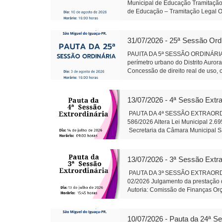
Municipal de Educação Tramitação 
de Educação – Tramitação Legal Ob
urbano do Distrito Aurora do Igua
direito real de uso, onerosa, de b
Conselho de Política de Administra
31/07/2026 - 25ª Sessão Ord
de Lei 595/2026 - Qualificação, no 
por meio de Organização Social q
PAUITA DA 5ª SESSÃO ORDINÁRIA 
da Câmara Objetivo: Corrigir uma 
perímetro urbano do Distrito Auror
Santa Rosa do Ocoi Autor: Vereado
Concessão de direito real de uso, 
pública Autor: Vereador Lafa
Conselho de Política de Administra
Sônia Severiano 
Projeto de Lei 595/2026 - Dispõe so
gestão hospitalar por meio de Orga
13/07/2026 - 4ª Sessão Extra
Alteração da composição da Plenár
sobre finalidade competência e 
PAUTA DA 4ª SESSÃO EXTRAORDINÁR
trabalhos da Comissão instituída p
586/2026 Altera Lei Municipal 2.6
salarial de servidores do quadro d
Secretaria da Câmara Muni
79/2026: Cirurgias de Otoplastia/
Auxiliar de Adminis
coberta acompanhando revitalizaçã
Rosa do Ocoi Autor: Vereador Ande
13/07/2026 - 3ª Sessão Extra
Secretaria da Câmara Mun
Presidente Auxil
PAUTA DA 3ª SESSÃO EXTRAORDINÁR
02/2026 Julgamento da prestação d
Autoria: Comissão de Finanças Or
do Iguaçu - em 13 j
Administração
10/07/2026 - Pauta da 24ª S