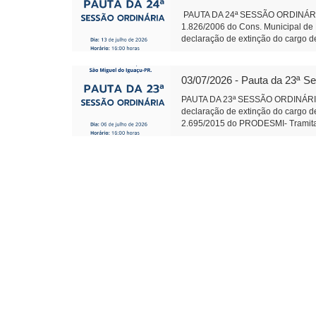
PAUTA DA 24ª SESSÃO ORDINÁRIA 
1.826/2006 do Cons. Municipal de 
declaração de extinção do cargo de
2.695/2015 do PRODESMI- Tramitaçã
Conj.de Rotas Turísticas Caminhos 
Termo de Fomento com o CTG R$ 1
03/07/2026 - Pauta da 23ª S
585 Fica denominado “Parque Ambie
margens dos Rios Pinto, Le
PAUTA DA 23ª SESSÃO ORDINÁRI
Leite Presidente 
declaração de extinção do cargo de
2.695/2015 do PRODESMI- Tramitaçã
Conj.de Rotas Turísticas Caminhos 
Termo de Fomento com o CTG R$ 130
procedimento de apuração e presta
que tem gerado divergências oper
c/Emenda Objetivo: Exploração/q
585/2026 Fica denominado “Parque
Câmara Municipal - São M
Presidente Auxili