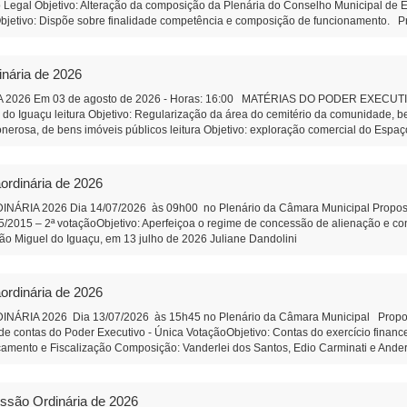
Legal Objetivo: Alteração da composição da Plenária do Conselho Municipal de E
jetivo: Dispõe sobre finalidade competência e composição de funcionamento. Pro
çu Objetivo: Regularização da área do cemitério da comunidade, e áreas adjacent
ens imóveis públicos Objetivo: exploração comercial do Espaço Feirinha do Produtor
ção e Remuneração de Pessoal Objetivo: Efetividade à ao do art. 39 da Constituiç
inária de 2026
âmbito do Município, de pessoas jurídicas de direito privado, sem fins lucrativos T
ualificada. PROPOSIÇÕES DA CÂMARA MUNICIPAL Projeto de Lei 592/2026 - Altera 
2026 Em 03 de agosto de 2026 - Horas: 16:00 MATÉRIAS DO PODER EXECUTIVO 
defasagem remuneratória do cargo Aux.de Serviços gerais - aguarda 2ª votação I
a do Iguaçu leitura Objetivo: Regularização da área do cemitério da comunidade,
r Anderson Lazzeris Indicação 83/2026: Agilidade na prestação de serviços, da 
onerosa, de bens imóveis públicos leitura Objetivo: exploração comercial do Espaço
iete Secretaria da Câmara Municipal - São Miguel do Iguaçu-PR, em 
ção e Remuneração de Pessoal do Município Objetivo: Dar efetividade à determina
Presidente Auxiliar de Administração
bre a qualificação, no âmbito do Município, de pessoas jurídicas de direito privado
nização Social qualificada. Projeto de Lei 589/2026 - Altera Lei 1.826/2006 do C
ordinária de 2026
ia do Conselho Municipal de Educação Projeto de Lei 590/2026 - Institui o Fóru
composição de funcionamento. PROPOSIÇÕES DA CÂMARA MUNICIPAL Projeto de R
IA 2026 Dia 14/07/2026 às 09h00 no Plenário da Câmara Municipal Proposição 
ara análise e revisão da Lei Orgânica do Município de São Miguel do Iguaçu, e dá 
95/2015 – 2ª votaçãoObjetivo: Aperfeiçoa o regime de concessão de alienação e 
e pessoal efetivo da Câmara Municipal Objetivo: Corrigir uma defasagem remunerat
cipal São Miguel do Iguaçu, em 13 julho de 2026 Juliane Dand
 SUS correção de orelhas proeminentes (orelha de abano). Autor: Vereador Wando 
tração
o completa da Feira do Produtor - Autor: Vereadora Juliane Dandolini. Indicação
rson Lazzeris Indicação 82/2026 - Faixa de estacionamento na rua coberta Addy
ordinária de 2026
icipal - São Miguel do Iguaçu-PR, em 31 de julho de 2026 Ju
iar de Administração
IA 2026 Dia 13/07/2026 às 15h45 no Plenário da Câmara Municipal Proposiçã
e contas do Poder Executivo - Única VotaçãoObjetivo: Contas do exercício finan
çamento e Fiscalização Composição: Vanderlei dos Santos, Edio Carminati e And
ulho de 2026 Juliane Dandolini Sônia Severiano 
essão Ordinária de 2026