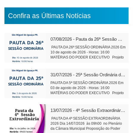
Confira as Últimas Notícias
07/08/2026 - Pauta da 26ª Sessão Ordinária de 2026
PAUTA DA 26ª SESSÃO ORDINÁRIA 2026 Em
10 de agosto de 2026 - Horas: 16:00
MATÉRIAS DO PODER EXECUTIVO Projeto
de Lei 589/2026 Altera Lei 1.826/2006 do
Cons. Municipal de Educação Tramitação
Legal Objetivo: Alteração da composição da
31/07/2026 - 25ª Sessão Ordinária de 2026
Plenária do Conselho Municipal de Educação
Projeto de Lei 590/2026 Institui o Fórum
PAUITA DA 5ª SESSÃO ORDINÁRIA 2026 Em
Municipal de Educação – Tramitação Legal
03 de agosto de 2026 - Horas: 16:00
Objetivo: Dispõe sobre finalidade
MATÉRIAS DO PODER EXECUTIVO Projeto
competência e composição de funcionamento.
de Lei 591/2026 - alteração e ampliação do
Projeto de Lei 591/2026 - alteração e
perímetro urbano do Distrito Aurora do Iguaçu
ampliação do perímetro urbano do Distrito
leitura Objetivo: Regularização da área do
13/07/2026 - 4ª Sessão Extraordinária de 2026
Aurora do Iguaçu Objetivo: Regularização da
cemitério da comunidade, bem como de áreas
área do cemitério da comunidade, e áreas
adjacentes. Projeto de Lei 593/2026 -
PAUTA DA 4ª SESSÃO EXTRAORDINÁRIA
adjacentes. Tramitação Legal Projeto de Lei
Concessão de direito real de uso, onerosa, de
2026 Dia 14/07/2026 às 09h00 no Plenário
593/2026 - Concessão de direito real de uso,
bens imóveis públicos leitura Objetivo:
da Câmara Municipal Proposição do Poder