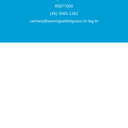
85877000
(45) 3565-1362
camara@saomigueldoiguacu.br.leg.br
Desenvolvido por
Atualizado Sexta-feira, 07 de Agosto de 2026 às 16:42:02