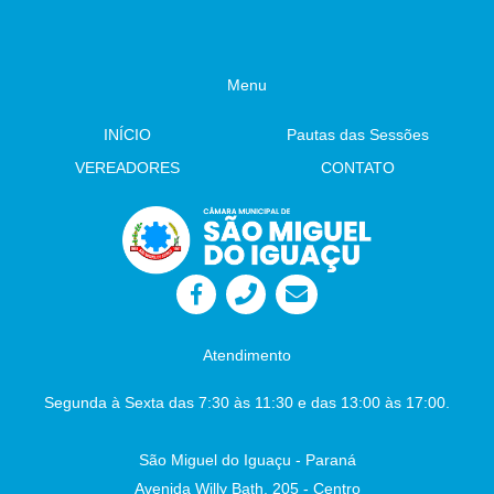
Municipal de São Miguel do Iguaçu- leitura.
Autor: Vereador Evandro – Tramitação Legal
Câmara Municipal - São Miguel do Iguaçu-
PR, em 03 de julho de 2026 Juliane
Menu
Dandolini Sônia
Severiano Leite
Presidente
INÍCIO
Pautas das Sessões
Auxiliar de Administração
VEREADORES
CONTATO
Atendimento
Segunda à Sexta das 7:30 às 11:30 e das 13:00 às 17:00.
São Miguel do Iguaçu - Paraná
Avenida Willy Bath, 205 - Centro