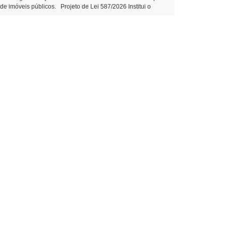
 imóveis públicos. Projeto de Lei 587/2026 Institui o
ção e valorização do turismo local Projeto de Lei 588/2026
ubstitutivo ao Projeto de Lei 574/2026 Disciplina o
arda 2ª votação Objetivo: suprir lacuna normativa interna
ão Onerosa de imóveis públicos – aguarda 2ª votação
ipal. PROPOSIÇÕES DA CÂMARA MUNICIPAL Projeto de Lei
eitura. Autor: Vereador Evandro – Tramitação Legal
ni Sônia Severiano Leite