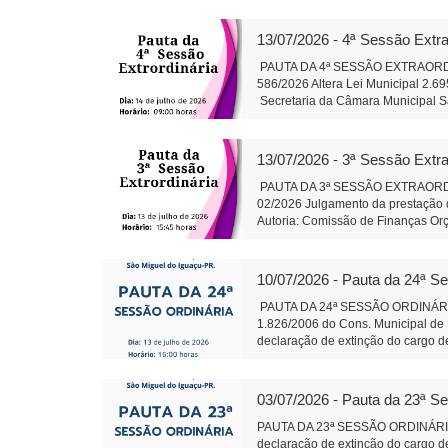
Sônia Severiano 
Projeto de Lei 595/2026 - Dispõe so
gestão hospitalar por meio de Orga
13/07/2026 - 4ª Sessão Extra
Alteração da composição da Plenár
sobre finalidade competência e 
PAUTA DA 4ª SESSÃO EXTRAORDINÁR
trabalhos da Comissão instituída p
586/2026 Altera Lei Municipal 2.6
salarial de servidores do quadro d
Secretaria da Câmara Muni
79/2026: Cirurgias de Otoplastia/
Auxiliar de Adminis
coberta acompanhando revitalizaçã
Rosa do Ocoi Autor: Vereador Ande
13/07/2026 - 3ª Sessão Extra
Secretaria da Câmara Mun
Presidente Auxil
PAUTA DA 3ª SESSÃO EXTRAORDINÁR
02/2026 Julgamento da prestação d
Autoria: Comissão de Finanças Or
do Iguaçu - em 13 j
Administração
10/07/2026 - Pauta da 24ª S
PAUTA DA 24ª SESSÃO ORDINÁRIA 
1.826/2006 do Cons. Municipal de 
declaração de extinção do cargo de
2.695/2015 do PRODESMI- Tramitaçã
Conj.de Rotas Turísticas Caminhos 
Termo de Fomento com o CTG R$ 1
03/07/2026 - Pauta da 23ª S
585 Fica denominado “Parque Ambie
margens dos Rios Pinto, Le
PAUTA DA 23ª SESSÃO ORDINÁRI
Leite Presidente 
declaração de extinção do cargo de