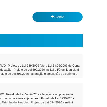
Voltar
Projeto de Lei 589/2026 Altera Lei 1.826/2006 do Cons.
ducação Projeto de Lei 590/2026 Institui o Fórum Municipal
jeto de Lei 591/2026 - alteração e ampliação do perímetro
es. Tramitação Legal Projeto de Lei 593/2026 - Concessão de
. Tramitação Legal Projeto de Lei 594/2026 - Institui
ão Federal e outras providências - Tramitação Legal Projeto
ramitação Legal Objetivo: Terceirização da gestão hospitalar
piso salarial de servidores do quadro de pessoal efetivo
Projeto de Lei 591/2026 - alteração e ampliação do
ndicação 81/2026: Construção de uma Creche no Distrito de
 bem como de áreas adjacentes. Projeto de Lei 593/2026 -
Empresa terceirizada, para manutenção da rede de iluminação
 Feirinha do Produtor Projeto de Lei 594/2026 - Institui
7 de agosto de 2026 Juliane Dandolini
ção do art. 39 da Constituição Federal e outras providências