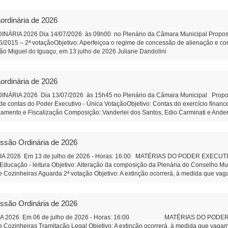
Presidente Auxiliar de Administração
bre a qualificação, no âmbito do Município, de pessoas jurídicas de direito privado
nização Social qualificada. Projeto de Lei 589/2026 - Altera Lei 1.826/2006 do C
ordinária de 2026
ia do Conselho Municipal de Educação Projeto de Lei 590/2026 - Institui o Fóru
composição de funcionamento. PROPOSIÇÕES DA CÂMARA MUNICIPAL Projeto de R
IA 2026 Dia 14/07/2026 às 09h00 no Plenário da Câmara Municipal Proposição 
ara análise e revisão da Lei Orgânica do Município de São Miguel do Iguaçu, e dá 
95/2015 – 2ª votaçãoObjetivo: Aperfeiçoa o regime de concessão de alienação e 
e pessoal efetivo da Câmara Municipal Objetivo: Corrigir uma defasagem remunerat
cipal São Miguel do Iguaçu, em 13 julho de 2026 Juliane Dand
 SUS correção de orelhas proeminentes (orelha de abano). Autor: Vereador Wando 
tração
o completa da Feira do Produtor - Autor: Vereadora Juliane Dandolini. Indicação
rson Lazzeris Indicação 82/2026 - Faixa de estacionamento na rua coberta Addy
ordinária de 2026
icipal - São Miguel do Iguaçu-PR, em 31 de julho de 2026 Ju
iar de Administração
IA 2026 Dia 13/07/2026 às 15h45 no Plenário da Câmara Municipal Proposiçã
e contas do Poder Executivo - Única VotaçãoObjetivo: Contas do exercício finan
çamento e Fiscalização Composição: Vanderlei dos Santos, Edio Carminati e And
ulho de 2026 Juliane Dandolini Sônia Severiano 
essão Ordinária de 2026
2026 Em 13 de julho de 2026 - Horas: 16:00 MATÉRIAS DO PODER EXECUTIVO P
Educação - leitura Objetivo: Alteração da composição da Plenária do Conselho M
 Cozinheiras Aguarda 2ª votação Objetivo: A extinção ocorrerá, à medida que vag
o Legal Objetivo: Aperfeiçoa o regime de concessão de alienação e concessão de
de SMI. Aguarda 2ª votação Objetivo: Criar instrumento legal de incentivo, organi
30.000,00 - Aguarda 2ª votação Objetivo: Apoio as atividades culturais da 
essão Ordinária de 2026
ntal do Leão” o Parque Municipal I- Aguarda 2ª votação Autor: Vereador Evandr
ão e Passo Cuê na Comunidade São Vicente. Autor: Vereador Capit
A 2026 Em 06 de julho de 2026 - Horas: 16:00 MATÉRIAS DO PODER EXE
Auxiliar de Administração
 Cozinheiras Tramitação Legal Objetivo: A extinção ocorrerá, à medida que vagam