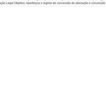
o Legal Objetivo: Aperfeiçoa o regime de concessão de alienação e concessão de
de SMI. Tramitação Legal Objetivo: Criar instrumento legal de incentivo, organiza
.000,00 - Tramitação Legal Objetivo: Apoio as atividades culturais da entidade S
ção de informações sobre o Valor da Terra Nua (VTN) no âmbito do Município – agu
acionais quanto à forma de apuração do VTN. Projeto de Lei 584/2026 T Concess
uiosques, na Praça Henrique Ghellere, no Bairro B.de Medeiros e Lago Munic
 Ambiental do Leão” o Parque Ambiental do Municipal de São Miguel do Iguaçu- l
iguel do Iguaçu-PR, em 03 de julho de 2026 Juliane Dandoli
ar de Administração