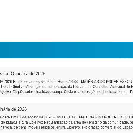
essão Ordinária de 2026
2026 Em 10 de agosto de 2026 - Horas: 16:00 MATÉRIAS DO PODER EXECUTIVO 
Legal Objetivo: Alteração da composição da Plenária do Conselho Municipal de E
jetivo: Dispõe sobre finalidade competência e composição de funcionamento. Pro
çu Objetivo: Regularização da área do cemitério da comunidade, e áreas adjacent
ens imóveis públicos Objetivo: exploração comercial do Espaço Feirinha do Produtor
ção e Remuneração de Pessoal Objetivo: Efetividade à ao do art. 39 da Constituiç
inária de 2026
âmbito do Município, de pessoas jurídicas de direito privado, sem fins lucrativos T
ualificada. PROPOSIÇÕES DA CÂMARA MUNICIPAL Projeto de Lei 592/2026 - Altera 
2026 Em 03 de agosto de 2026 - Horas: 16:00 MATÉRIAS DO PODER EXECUTIVO 
defasagem remuneratória do cargo Aux.de Serviços gerais - aguarda 2ª votação I
a do Iguaçu leitura Objetivo: Regularização da área do cemitério da comunidade,
r Anderson Lazzeris Indicação 83/2026: Agilidade na prestação de serviços, da 
onerosa, de bens imóveis públicos leitura Objetivo: exploração comercial do Espaço
iete Secretaria da Câmara Municipal - São Miguel do Iguaçu-PR, em 
ção e Remuneração de Pessoal do Município Objetivo: Dar efetividade à determina