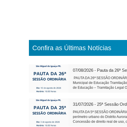
Confira as Últimas Notícias
07/08/2026 - Pauta da 26ª S
PAUTA DA 26ª SESSÃO ORDINÁRIA 
Municipal de Educação Tramitação 
de Educação – Tramitação Legal Ob
urbano do Distrito Aurora do Igua
direito real de uso, onerosa, de b
Conselho de Política de Administra
31/07/2026 - 25ª Sessão Ord
de Lei 595/2026 - Qualificação, no 
por meio de Organização Social q
PAUITA DA 5ª SESSÃO ORDINÁRIA 
da Câmara Objetivo: Corrigir uma 
perímetro urbano do Distrito Auror
Santa Rosa do Ocoi Autor: Vereado
Concessão de direito real de uso, 
pública Autor: Vereador Lafa
Conselho de Política de Administra