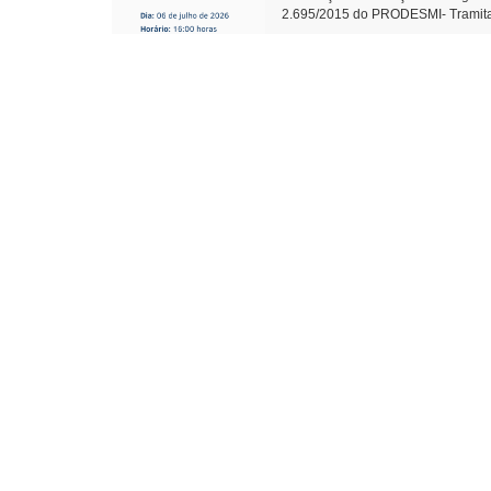
2.695/2015 do PRODESMI- Tramitaçã
Conj.de Rotas Turísticas Caminhos 
Termo de Fomento com o CTG R$ 130
procedimento de apuração e presta
que tem gerado divergências oper
c/Emenda Objetivo: Exploração/q
585/2026 Fica denominado “Parque
Câmara Municipal - São M
Presidente Auxili