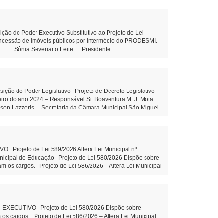
, sem fins lucrativos leitura Objetivo: Terceirização da
ons. Municipal de Educação Tramitação Legal Objetivo:
m Municipal de Educação – Tramitação Legal Objetivo: Dispõe
esolução 03/2026 - Prorroga o prazo para conclusão dos
do Poder Executivo Substitutivo ao Projeto de Lei
outras providências. Projeto de Lei 592/2026 - Altera piso
concessão de imóveis públicos por intermédio do PRODESMI.
ória do cargo Aux.de Serviços gerais - leitura Indicação
olini Sônia Severiano Leite Presidente
Indicação 80/2026 - Elaboração de projeto com estrutura
 81/2026 - Construção de uma Creche no Distrito de Santa
 Maria Dall’Oglio Cavalca Autor: Vereador Evandro Ghellere
liane Dandolini Sônia Severiano
o do Poder Legislativo Projeto de Decreto Legislativo
ceiro do ano 2024 – Responsável Sr. Boaventura M. J. Mota
erson Lazzeris. Secretaria da Câmara Municipal São Miguel
Leite Presidente Auxiliar de
rojeto de Lei 589/2026 Altera Lei Municipal nº
unicipal de Educação Projeto de Lei 580/2026 Dispõe sobre
am os cargos. Projeto de Lei 586/2026 – Altera Lei Municipal
 imóveis públicos. Projeto de Lei 587/2026 Institui o
zação e valorização do turismo local Projeto de Lei 588/2026
entidade PROPOSIÇÕES DA CÂMARA MUNICIPAL Projeto de Lei
o Indicação 78/2026 Ações e execução de Limpeza no leito e
ão Claudio Juliane Dandolini Sônia Severiano
CUTIVO Projeto de Lei 580/2026 Dispõe sobre
 os cargos. Projeto de Lei 586/2026 – Altera Lei Municipal