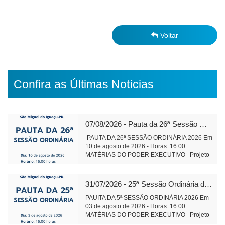
Voltar
Confira as Últimas Notícias
07/08/2026 - Pauta da 26ª Sessão Ordinária de 2026
PAUTA DA 26ª SESSÃO ORDINÁRIA 2026 Em
10 de agosto de 2026 - Horas: 16:00
MATÉRIAS DO PODER EXECUTIVO Projeto
de Lei 589/2026 Altera Lei 1.826/2006 do
Cons. Municipal de Educação Tramitação
Legal Objetivo: Alteração da composição da
31/07/2026 - 25ª Sessão Ordinária de 2026
Plenária do Conselho Municipal de Educação
Projeto de Lei 590/2026 Institui o Fórum
PAUITA DA 5ª SESSÃO ORDINÁRIA 2026 Em
Municipal de Educação – Tramitação Legal
03 de agosto de 2026 - Horas: 16:00
Objetivo: Dispõe sobre finalidade
MATÉRIAS DO PODER EXECUTIVO Projeto
competência e composição de funcionamento.
de Lei 591/2026 - alteração e ampliação do