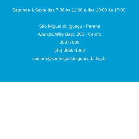
Segunda à Sexta das 7:30 às 11:30 e das 13:00 às 17:00.
São Miguel do Iguaçu - Paraná
Avenida Willy Bath, 205 - Centro
85877000
(45) 3565-1362
camara@saomigueldoiguacu.br.leg.br
Desenvolvido por
Atualizado Sexta-feira, 07 de Agosto de 2026 às 16:42:02