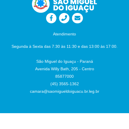
Proteção Nos Playgrounds das Praças
Públicas no Município. Autor: Sr. Vereador
Lafaiete Câmara Municipal - São Miguel do
Iguaçu-PR, em 26 de junho de 2026
Juliane
Dandolini Sônia
Severiano Leite
Atendimento
Presidente
Auxiliar de Administração
Segunda à Sexta das 7:30 às 11:30 e das 13:00 às 17:00.
São Miguel do Iguaçu - Paraná
Avenida Willy Bath, 205 - Centro
85877000
(45) 3565-1362
camara@saomigueldoiguacu.br.leg.br
Desenvolvido por