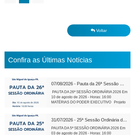
Voltar
Confira as Últimas Notícias
07/08/2026 - Pauta da 26ª Sessão Ordinária de 2026
PAUTA DA 26ª SESSÃO ORDINÁRIA 2026 Em
10 de agosto de 2026 - Horas: 16:00
MATÉRIAS DO PODER EXECUTIVO Projeto
de Lei 589/2026 Altera Lei 1.826/2006 do
Cons. Municipal de Educação Tramitação
Legal Objetivo: Alteração da composição da
31/07/2026 - 25ª Sessão Ordinária de 2026
Plenária do Conselho Municipal de Educação
Projeto de Lei 590/2026 Institui o Fórum
PAUITA DA 5ª SESSÃO ORDINÁRIA 2026 Em
Municipal de Educação – Tramitação Legal
03 de agosto de 2026 - Horas: 16:00