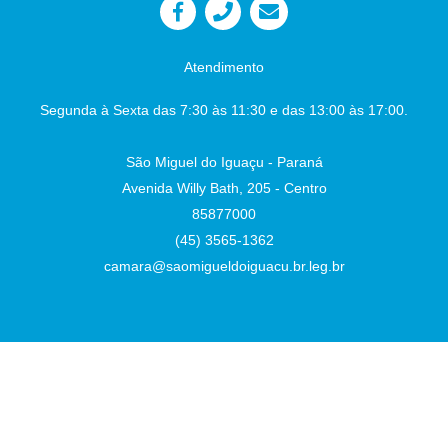
Iguaçu-PR, em 26 de junho de 2026
Juliane
Dandolini Sônia
Severiano Leite
Atendimento
Presidente
Auxiliar de Administração
Segunda à Sexta das 7:30 às 11:30 e das 13:00 às 17:00.
São Miguel do Iguaçu - Paraná
Avenida Willy Bath, 205 - Centro
85877000
(45) 3565-1362
camara@saomigueldoiguacu.br.leg.br
Desenvolvido por
Atualizado Terça-feira, 04 de Agosto de 2026 às 10:33:14