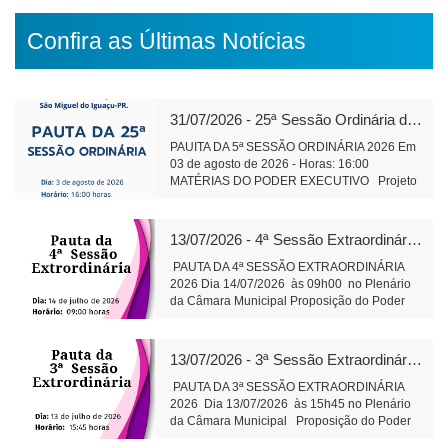
Confira as Últimas Notícias
31/07/2026 - 25ª Sessão Ordinária de 2026
PAUITA DA 5ª SESSÃO ORDINÁRIA 2026 Em
03 de agosto de 2026 - Horas: 16:00
MATÉRIAS DO PODER EXECUTIVO Projeto
de Lei 591/2026 - alteração e ampliação do
perímetro urbano do Distrito Aurora do Iguaçu
leitura Objetivo: Regularização da área do
13/07/2026 - 4ª Sessão Extraordinária de 2026
cemitério da comunidade, bem como de áreas
adjacentes. Projeto de Lei 593/2026 -
PAUTA DA 4ª SESSÃO EXTRAORDINÁRIA
Concessão de direito real de uso, onerosa, de
2026 Dia 14/07/2026 às 09h00 no Plenário
bens imóveis públicos leitura Objetivo:
da Câmara Municipal Proposição do Poder
exploração comercial do Espaço Feirinha do
Executivo Substitutivo ao Projeto de Lei
Produtor Projeto de Lei 594/2026 - Institui
586/2026 Altera Lei Municipal 2.695/2015 – 2ª
Conselho de Política de Administração e
votaçãoObjetivo: Aperfeiçoa o regime de
13/07/2026 - 3ª Sessão Extraordinária de 2026
Remuneração de Pessoal do Município
concessão de alienação e concessão de
Objetivo: Dar efetividade à determinação do
imóveis públicos por intermédio do
PAUTA DA 3ª SESSÃO EXTRAORDINÁRIA
art. 39 da Constituição Federal e outras
PRODESMI. Secretaria da Câmara Municipal
2026 Dia 13/07/2026 às 15h45 no Plenário
providências Projeto de Lei 595/2026 -
São Miguel do Iguaçu, em 13 julho de
da Câmara Municipal Proposição do Poder
Dispõe sobre a qualificação, no âmbito do
2026 Juliane Dandolini
Legislativo Projeto de Decreto Legislativo