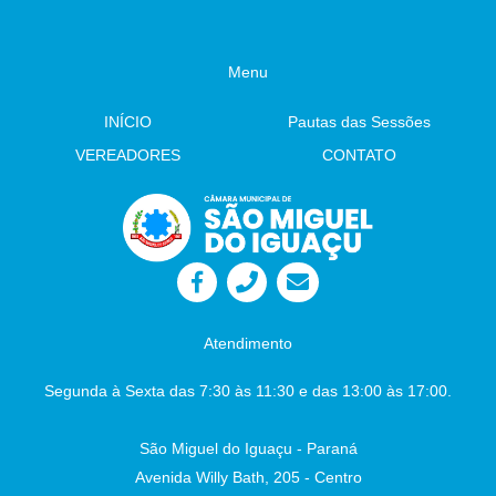
MUNICIPAL Projeto de Lei 585/2026 Fica
denominado “Parque Ambiental do Leão” o
Parque Ambiental do Municipal de São Miguel
Menu
do Iguaçu- leitura. Autor: Vereador Evandro
Indicação 75/2026 Veículo exclusivo para
atender às demandas das Escolas Municipais
INÍCIO
Pautas das Sessões
e (CMEIs). Autor: Sr. Vereador Adelar da Rosa
Indicação 76/2026: Implantação de
VEREADORES
CONTATO
iluminação pública em LED no entorno do
Lago Municipal Autor: Sr. Vereador Wando
Indicação 77/2026: Construção de Cercas de
Proteção Nos Playgrounds das Praças
Públicas no Município. Autor: Sr. Vereador
Lafaiete Câmara Municipal - São Miguel do
Iguaçu-PR, em 26 de junho de 2026
Juliane
Dandolini Sônia
Severiano Leite
Atendimento
Presidente
Auxiliar de Administração
Segunda à Sexta das 7:30 às 11:30 e das 13:00 às 17:00.
São Miguel do Iguaçu - Paraná
Avenida Willy Bath, 205 - Centro