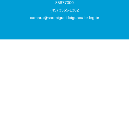
85877000
(45) 3565-1362
camara@saomigueldoiguacu.br.leg.br
Desenvolvido por
Atualizado Terça-feira, 04 de Agosto de 2026 às 10:33:14