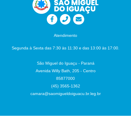
Proteção Nos Playgrounds das Praças
Públicas no Município. Autor: Sr. Vereador
Lafaiete Câmara Municipal - São Miguel do
Iguaçu-PR, em 26 de junho de 2026
Juliane
Dandolini Sônia
Severiano Leite
Atendimento
Presidente
Auxiliar de Administração
Segunda à Sexta das 7:30 às 11:30 e das 13:00 às 17:00.
São Miguel do Iguaçu - Paraná
Avenida Willy Bath, 205 - Centro
85877000
(45) 3565-1362
camara@saomigueldoiguacu.br.leg.br
Desenvolvido por