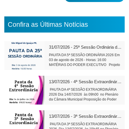
Confira as Últimas Notícias
31/07/2026 - 25ª Sessão Ordinária de 2026
PAUITA DA 5ª SESSÃO ORDINÁRIA 2026 Em
03 de agosto de 2026 - Horas: 16:00
MATÉRIAS DO PODER EXECUTIVO Projeto
de Lei 591/2026 - alteração e ampliação do
perímetro urbano do Distrito Aurora do Iguaçu
leitura Objetivo: Regularização da área do
13/07/2026 - 4ª Sessão Extraordinária de 2026
cemitério da comunidade, bem como de áreas
adjacentes. Projeto de Lei 593/2026 -
PAUTA DA 4ª SESSÃO EXTRAORDINÁRIA
Concessão de direito real de uso, onerosa, de
2026 Dia 14/07/2026 às 09h00 no Plenário
bens imóveis públicos leitura Objetivo:
da Câmara Municipal Proposição do Poder
exploração comercial do Espaço Feirinha do
Executivo Substitutivo ao Projeto de Lei
Produtor Projeto de Lei 594/2026 - Institui
586/2026 Altera Lei Municipal 2.695/2015 – 2ª
Conselho de Política de Administração e
votaçãoObjetivo: Aperfeiçoa o regime de
13/07/2026 - 3ª Sessão Extraordinária de 2026
Remuneração de Pessoal do Município
concessão de alienação e concessão de
Objetivo: Dar efetividade à determinação do
imóveis públicos por intermédio do
PAUTA DA 3ª SESSÃO EXTRAORDINÁRIA
art. 39 da Constituição Federal e outras
PRODESMI. Secretaria da Câmara Municipal