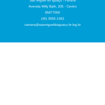
São Miguel do Iguaçu - Paraná
Avenida Willy Bath, 205 - Centro
85877000
(45) 3565-1362
camara@saomigueldoiguacu.br.leg.br
Desenvolvido por
Atualizado Terça-feira, 04 de Agosto de 2026 às 10:33:14