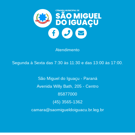
iluminação pública em LED no entorno do
Lago Municipal Autor: Sr. Vereador Wando
Indicação 77/2026: Construção de Cercas de
Proteção Nos Playgrounds das Praças
Públicas no Município. Autor: Sr. Vereador
Lafaiete Câmara Municipal - São Miguel do
Iguaçu-PR, em 26 de junho de 2026
Juliane
Dandolini Sônia
Severiano Leite
Atendimento
Presidente
Auxiliar de Administração
Segunda à Sexta das 7:30 às 11:30 e das 13:00 às 17:00.
São Miguel do Iguaçu - Paraná
Avenida Willy Bath, 205 - Centro
85877000
(45) 3565-1362
camara@saomigueldoiguacu.br.leg.br