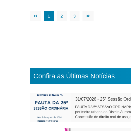
1
2
3
Confira as Últimas Notícias
31/07/2026 - 25ª Sessão Ord
PAUITA DA 5ª SESSÃO ORDINÁRIA 
perímetro urbano do Distrito Auror
Concessão de direito real de uso, 
Conselho de Política de Administra
Projeto de Lei 595/2026 - Dispõe so