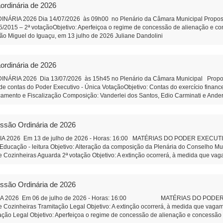
nização Social qualificada. Projeto de Lei 589/2026 - Altera Lei 1.826/2006 do C
ordinária de 2026
ia do Conselho Municipal de Educação Projeto de Lei 590/2026 - Institui o Fóru
composição de funcionamento. PROPOSIÇÕES DA CÂMARA MUNICIPAL Projeto de R
IA 2026 Dia 14/07/2026 às 09h00 no Plenário da Câmara Municipal Proposição 
ara análise e revisão da Lei Orgânica do Município de São Miguel do Iguaçu, e dá 
95/2015 – 2ª votaçãoObjetivo: Aperfeiçoa o regime de concessão de alienação e 
e pessoal efetivo da Câmara Municipal Objetivo: Corrigir uma defasagem remunerat
cipal São Miguel do Iguaçu, em 13 julho de 2026 Juliane Dand
 SUS correção de orelhas proeminentes (orelha de abano). Autor: Vereador Wando 
tração
o completa da Feira do Produtor - Autor: Vereadora Juliane Dandolini. Indicação
rson Lazzeris Indicação 82/2026 - Faixa de estacionamento na rua coberta Addy
ordinária de 2026
icipal - São Miguel do Iguaçu-PR, em 31 de julho de 2026 Ju
iar de Administração
IA 2026 Dia 13/07/2026 às 15h45 no Plenário da Câmara Municipal Proposiçã
e contas do Poder Executivo - Única VotaçãoObjetivo: Contas do exercício finan
çamento e Fiscalização Composição: Vanderlei dos Santos, Edio Carminati e And
ulho de 2026 Juliane Dandolini Sônia Severiano 
essão Ordinária de 2026
2026 Em 13 de julho de 2026 - Horas: 16:00 MATÉRIAS DO PODER EXECUTIVO P
Educação - leitura Objetivo: Alteração da composição da Plenária do Conselho M
 Cozinheiras Aguarda 2ª votação Objetivo: A extinção ocorrerá, à medida que vag
o Legal Objetivo: Aperfeiçoa o regime de concessão de alienação e concessão de
de SMI. Aguarda 2ª votação Objetivo: Criar instrumento legal de incentivo, organi
30.000,00 - Aguarda 2ª votação Objetivo: Apoio as atividades culturais da 
essão Ordinária de 2026
ntal do Leão” o Parque Municipal I- Aguarda 2ª votação Autor: Vereador Evandr
ão e Passo Cuê na Comunidade São Vicente. Autor: Vereador Capit
A 2026 Em 06 de julho de 2026 - Horas: 16:00 MATÉRIAS DO PODER EXE
Auxiliar de Administração
 Cozinheiras Tramitação Legal Objetivo: A extinção ocorrerá, à medida que vagam
o Legal Objetivo: Aperfeiçoa o regime de concessão de alienação e concessão de