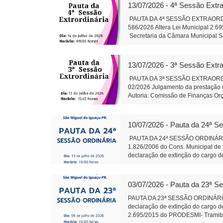
gestão hospitalar por meio de Orga
13/07/2026 - 4ª Sessão Extra
Alteração da composição da Plenár
sobre finalidade competência e 
PAUTA DA 4ª SESSÃO EXTRAORDINÁR
trabalhos da Comissão instituída p
586/2026 Altera Lei Municipal 2.6
salarial de servidores do quadro d
Secretaria da Câmara Muni
79/2026: Cirurgias de Otoplastia/
Auxiliar de Adminis
coberta acompanhando revitalizaçã
Rosa do Ocoi Autor: Vereador Ande
13/07/2026 - 3ª Sessão Extra
Secretaria da Câmara Mun
Presidente Auxil
PAUTA DA 3ª SESSÃO EXTRAORDINÁR
02/2026 Julgamento da prestação d
Autoria: Comissão de Finanças Or
do Iguaçu - em 13 j
Administração
10/07/2026 - Pauta da 24ª S
PAUTA DA 24ª SESSÃO ORDINÁRIA 
1.826/2006 do Cons. Municipal de 
declaração de extinção do cargo de
2.695/2015 do PRODESMI- Tramitaçã
Conj.de Rotas Turísticas Caminhos 
Termo de Fomento com o CTG R$ 1
03/07/2026 - Pauta da 23ª S
585 Fica denominado “Parque Ambie
margens dos Rios Pinto, Le
PAUTA DA 23ª SESSÃO ORDINÁRI
Leite Presidente 
declaração de extinção do cargo de
2.695/2015 do PRODESMI- Tramitaçã