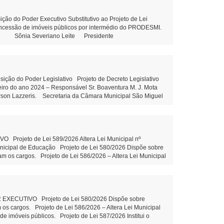
ons. Municipal de Educação Tramitação Legal Objetivo:
m Municipal de Educação – Tramitação Legal Objetivo: Dispõe
esolução 03/2026 - Prorroga o prazo para conclusão dos
do Poder Executivo Substitutivo ao Projeto de Lei
outras providências. Projeto de Lei 592/2026 - Altera piso
concessão de imóveis públicos por intermédio do PRODESMI.
ória do cargo Aux.de Serviços gerais - leitura Indicação
olini Sônia Severiano Leite Presidente
Indicação 80/2026 - Elaboração de projeto com estrutura
 81/2026 - Construção de uma Creche no Distrito de Santa
 Maria Dall’Oglio Cavalca Autor: Vereador Evandro Ghellere
liane Dandolini Sônia Severiano
o do Poder Legislativo Projeto de Decreto Legislativo
ceiro do ano 2024 – Responsável Sr. Boaventura M. J. Mota
erson Lazzeris. Secretaria da Câmara Municipal São Miguel
Leite Presidente Auxiliar de
rojeto de Lei 589/2026 Altera Lei Municipal nº
unicipal de Educação Projeto de Lei 580/2026 Dispõe sobre
am os cargos. Projeto de Lei 586/2026 – Altera Lei Municipal
 imóveis públicos. Projeto de Lei 587/2026 Institui o
zação e valorização do turismo local Projeto de Lei 588/2026
entidade PROPOSIÇÕES DA CÂMARA MUNICIPAL Projeto de Lei
o Indicação 78/2026 Ações e execução de Limpeza no leito e
ão Claudio Juliane Dandolini Sônia Severiano
CUTIVO Projeto de Lei 580/2026 Dispõe sobre
 os cargos. Projeto de Lei 586/2026 – Altera Lei Municipal
 imóveis públicos. Projeto de Lei 587/2026 Institui o