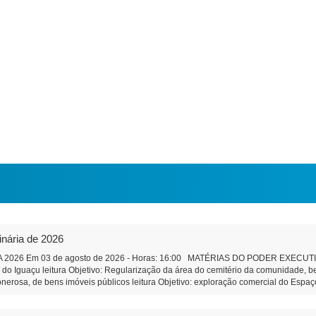
inária de 2026
2026 Em 03 de agosto de 2026 - Horas: 16:00 MATÉRIAS DO PODER EXECUTIVO 
a do Iguaçu leitura Objetivo: Regularização da área do cemitério da comunidade,
onerosa, de bens imóveis públicos leitura Objetivo: exploração comercial do Espaço
ção e Remuneração de Pessoal do Município Objetivo: Dar efetividade à determina
bre a qualificação, no âmbito do Município, de pessoas jurídicas de direito privado