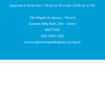
Auxiliar de Administração
Segunda à Sexta das 7:30 às 11:30 e das 13:00 às 17:00.
São Miguel do Iguaçu - Paraná
Avenida Willy Bath, 205 - Centro
85877000
(45) 3565-1362
camara@saomigueldoiguacu.br.leg.br
Desenvolvido por
Atualizado Terça-feira, 04 de Agosto de 2026 às 10:33:14