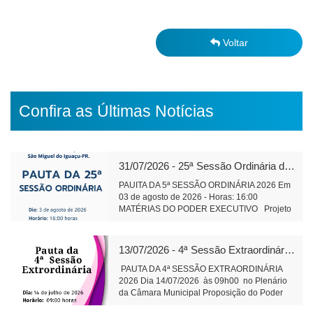
Voltar
Confira as Últimas Notícias
31/07/2026 - 25ª Sessão Ordinária de 2026
PAUITA DA 5ª SESSÃO ORDINÁRIA 2026 Em
03 de agosto de 2026 - Horas: 16:00
MATÉRIAS DO PODER EXECUTIVO Projeto
de Lei 591/2026 - alteração e ampliação do
perímetro urbano do Distrito Aurora do Iguaçu
leitura Objetivo: Regularização da área do
13/07/2026 - 4ª Sessão Extraordinária de 2026
cemitério da comunidade, bem como de áreas
adjacentes. Projeto de Lei 593/2026 -
PAUTA DA 4ª SESSÃO EXTRAORDINÁRIA
Concessão de direito real de uso, onerosa, de
2026 Dia 14/07/2026 às 09h00 no Plenário
bens imóveis públicos leitura Objetivo:
da Câmara Municipal Proposição do Poder
exploração comercial do Espaço Feirinha do
Executivo Substitutivo ao Projeto de Lei