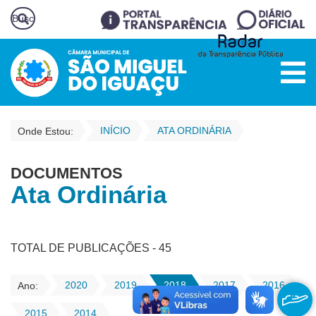
INÍCIO
ATA ORDINÁRIA
Onde Estou:
DOCUMENTOS
Ata Ordinária
TOTAL DE PUBLICAÇÕES - 45
2020
2019
2018
2017
2016
Ano:
2015
2014