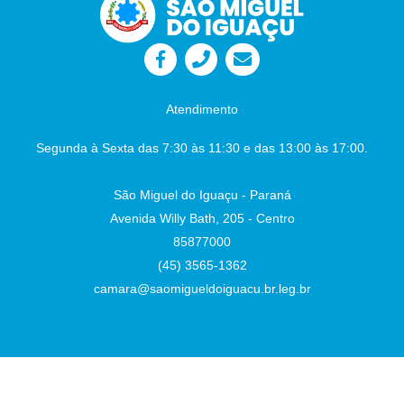
Proteção Nos Playgrounds das Praças
Públicas no Município. Autor: Sr. Vereador
Lafaiete Câmara Municipal - São Miguel do
Iguaçu-PR, em 26 de junho de 2026
Juliane
Dandolini Sônia
Severiano Leite
Atendimento
Presidente
Auxiliar de Administração
Segunda à Sexta das 7:30 às 11:30 e das 13:00 às 17:00.
São Miguel do Iguaçu - Paraná
Avenida Willy Bath, 205 - Centro
85877000
(45) 3565-1362
camara@saomigueldoiguacu.br.leg.br
Desenvolvido por