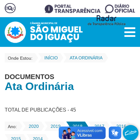
INÍCIO
ATA ORDINÁRIA
Onde Estou:
DOCUMENTOS
Ata Ordinária
TOTAL DE PUBLICAÇÕES - 45
2020
2019
2018
2017
2016
Ano:
2015
2014