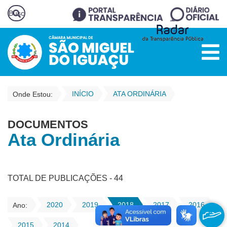
INÍCIO
ATA ORDINÁRIA
Onde Estou:
DOCUMENTOS
Ata Ordinária
TOTAL DE PUBLICAÇÕES - 44
2020
2019
2018
2017
2016
Ano:
2015
2014