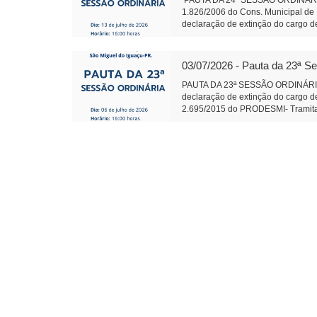
PAUTA DA 24ª SESSÃO ORDINÁRIA 
1.826/2006 do Cons. Municipal de 
declaração de extinção do cargo de
2.695/2015 do PRODESMI- Tramitaçã
Conj.de Rotas Turísticas Caminhos 
Termo de Fomento com o CTG R$ 1
03/07/2026 - Pauta da 23ª S
585 Fica denominado “Parque Ambie
margens dos Rios Pinto, Le
PAUTA DA 23ª SESSÃO ORDINÁRI
Leite Presidente 
declaração de extinção do cargo de
2.695/2015 do PRODESMI- Tramitaçã
Conj.de Rotas Turísticas Caminhos 
Termo de Fomento com o CTG R$ 130
procedimento de apuração e presta
que tem gerado divergências oper
c/Emenda Objetivo: Exploração/q
585/2026 Fica denominado “Parque
Câmara Municipal - São M
Presidente Auxili