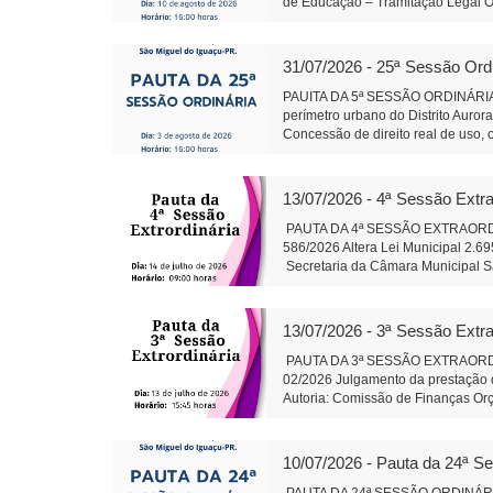
de Educação – Tramitação Legal Ob
urbano do Distrito Aurora do Igua
direito real de uso, onerosa, de b
Conselho de Política de Administra
31/07/2026 - 25ª Sessão Ord
de Lei 595/2026 - Qualificação, no 
por meio de Organização Social q
PAUITA DA 5ª SESSÃO ORDINÁRIA 
da Câmara Objetivo: Corrigir uma 
perímetro urbano do Distrito Auror
Santa Rosa do Ocoi Autor: Vereado
Concessão de direito real de uso, 
pública Autor: Vereador Lafa
Conselho de Política de Administra
Sônia Severiano 
Projeto de Lei 595/2026 - Dispõe so
gestão hospitalar por meio de Orga
13/07/2026 - 4ª Sessão Extra
Alteração da composição da Plenár
sobre finalidade competência e 
PAUTA DA 4ª SESSÃO EXTRAORDINÁR
trabalhos da Comissão instituída p
586/2026 Altera Lei Municipal 2.6
salarial de servidores do quadro d
Secretaria da Câmara Muni
79/2026: Cirurgias de Otoplastia/
Auxiliar de Adminis
coberta acompanhando revitalizaçã
Rosa do Ocoi Autor: Vereador Ande
13/07/2026 - 3ª Sessão Extra
Secretaria da Câmara Mun
Presidente Auxil
PAUTA DA 3ª SESSÃO EXTRAORDINÁR
02/2026 Julgamento da prestação d
Autoria: Comissão de Finanças Or
do Iguaçu - em 13 j
Administração
10/07/2026 - Pauta da 24ª S