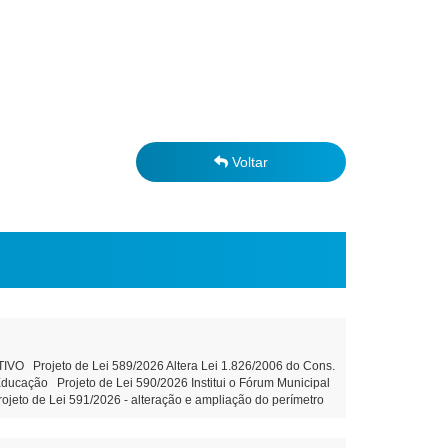
Voltar
Projeto de Lei 589/2026 Altera Lei 1.826/2006 do Cons.
ducação Projeto de Lei 590/2026 Institui o Fórum Municipal
jeto de Lei 591/2026 - alteração e ampliação do perímetro
es. Tramitação Legal Projeto de Lei 593/2026 - Concessão de
. Tramitação Legal Projeto de Lei 594/2026 - Institui