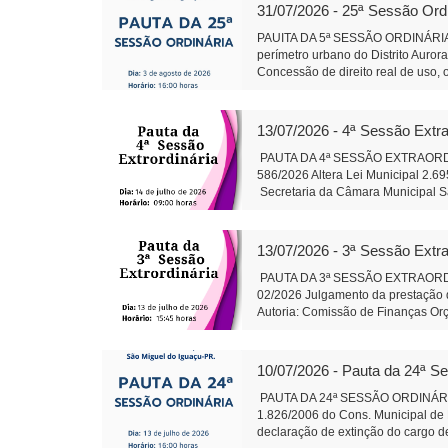
Conselho de Política de Administra
31/07/2026 - 25ª Sessão Ord
de Lei 595/2026 - Qualificação, no 
por meio de Organização Social q
PAUITA DA 5ª SESSÃO ORDINÁRIA 
da Câmara Objetivo: Corrigir uma 
perímetro urbano do Distrito Auror
Santa Rosa do Ocoi Autor: Vereado
Concessão de direito real de uso, 
pública Autor: Vereador Lafa
Conselho de Política de Administra
Sônia Severiano 
Projeto de Lei 595/2026 - Dispõe so
gestão hospitalar por meio de Orga
13/07/2026 - 4ª Sessão Extra
Alteração da composição da Plenár
sobre finalidade competência e 
PAUTA DA 4ª SESSÃO EXTRAORDINÁR
trabalhos da Comissão instituída p
586/2026 Altera Lei Municipal 2.6
salarial de servidores do quadro d
Secretaria da Câmara Muni
79/2026: Cirurgias de Otoplastia/
Auxiliar de Adminis
coberta acompanhando revitalizaçã
Rosa do Ocoi Autor: Vereador Ande
13/07/2026 - 3ª Sessão Extra
Secretaria da Câmara Mun
Presidente Auxil
PAUTA DA 3ª SESSÃO EXTRAORDINÁR
02/2026 Julgamento da prestação d
Autoria: Comissão de Finanças Or
do Iguaçu - em 13 j
Administração
10/07/2026 - Pauta da 24ª S
PAUTA DA 24ª SESSÃO ORDINÁRIA 
1.826/2006 do Cons. Municipal de 
declaração de extinção do cargo de