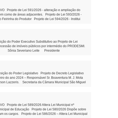
ão Federal e outras providências - Tramitação Legal Projeto
ramitação Legal Objetivo: Terceirização da gestão hospitalar
piso salarial de servidores do quadro de pessoal efetivo
Projeto de Lei 591/2026 - alteração e ampliação do
ndicação 81/2026: Construção de uma Creche no Distrito de
 bem como de áreas adjacentes. Projeto de Lei 593/2026 -
Empresa terceirizada, para manutenção da rede de iluminação
 Feirinha do Produtor Projeto de Lei 594/2026 - Institui
7 de agosto de 2026 Juliane Dandolini
ção do art. 39 da Constituição Federal e outras providências
, sem fins lucrativos leitura Objetivo: Terceirização da
ons. Municipal de Educação Tramitação Legal Objetivo:
m Municipal de Educação – Tramitação Legal Objetivo: Dispõe
esolução 03/2026 - Prorroga o prazo para conclusão dos
do Poder Executivo Substitutivo ao Projeto de Lei
outras providências. Projeto de Lei 592/2026 - Altera piso
concessão de imóveis públicos por intermédio do PRODESMI.
ória do cargo Aux.de Serviços gerais - leitura Indicação
olini Sônia Severiano Leite Presidente
Indicação 80/2026 - Elaboração de projeto com estrutura
 81/2026 - Construção de uma Creche no Distrito de Santa
 Maria Dall’Oglio Cavalca Autor: Vereador Evandro Ghellere
liane Dandolini Sônia Severiano
o do Poder Legislativo Projeto de Decreto Legislativo
ceiro do ano 2024 – Responsável Sr. Boaventura M. J. Mota
erson Lazzeris. Secretaria da Câmara Municipal São Miguel
Leite Presidente Auxiliar de
rojeto de Lei 589/2026 Altera Lei Municipal nº
unicipal de Educação Projeto de Lei 580/2026 Dispõe sobre
am os cargos. Projeto de Lei 586/2026 – Altera Lei Municipal