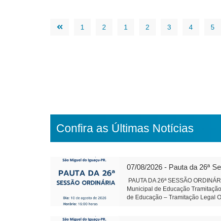
1
2
1
2
3
4
5
Confira as Últimas Notícias
07/08/2026 - Pauta da 26ª S
PAUTA DA 26ª SESSÃO ORDINÁRIA 
Municipal de Educação Tramitação 
de Educação – Tramitação Legal Ob
urbano do Distrito Aurora do Igua
direito real de uso, onerosa, de b