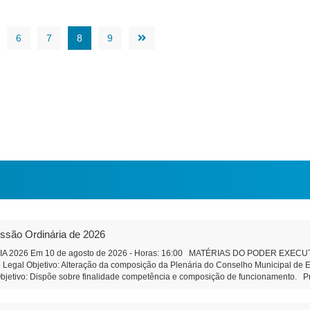
6
7
8
9
essão Ordinária de 2026
2026 Em 10 de agosto de 2026 - Horas: 16:00 MATÉRIAS DO PODER EXECUTIVO 
Legal Objetivo: Alteração da composição da Plenária do Conselho Municipal de E
jetivo: Dispõe sobre finalidade competência e composição de funcionamento. Pro
çu Objetivo: Regularização da área do cemitério da comunidade, e áreas adjacent
ens imóveis públicos Objetivo: exploração comercial do Espaço Feirinha do Produtor