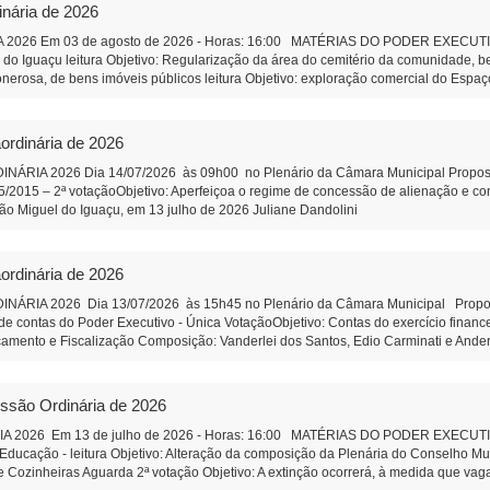
ção e Remuneração de Pessoal Objetivo: Efetividade à ao do art. 39 da Constituiç
inária de 2026
âmbito do Município, de pessoas jurídicas de direito privado, sem fins lucrativos T
ualificada. PROPOSIÇÕES DA CÂMARA MUNICIPAL Projeto de Lei 592/2026 - Altera 
2026 Em 03 de agosto de 2026 - Horas: 16:00 MATÉRIAS DO PODER EXECUTIVO 
defasagem remuneratória do cargo Aux.de Serviços gerais - aguarda 2ª votação I
a do Iguaçu leitura Objetivo: Regularização da área do cemitério da comunidade,
r Anderson Lazzeris Indicação 83/2026: Agilidade na prestação de serviços, da 
onerosa, de bens imóveis públicos leitura Objetivo: exploração comercial do Espaço
iete Secretaria da Câmara Municipal - São Miguel do Iguaçu-PR, em 
ção e Remuneração de Pessoal do Município Objetivo: Dar efetividade à determina
Presidente Auxiliar de Administração
bre a qualificação, no âmbito do Município, de pessoas jurídicas de direito privado
nização Social qualificada. Projeto de Lei 589/2026 - Altera Lei 1.826/2006 do C
ordinária de 2026
ia do Conselho Municipal de Educação Projeto de Lei 590/2026 - Institui o Fóru
composição de funcionamento. PROPOSIÇÕES DA CÂMARA MUNICIPAL Projeto de R
IA 2026 Dia 14/07/2026 às 09h00 no Plenário da Câmara Municipal Proposição 
ara análise e revisão da Lei Orgânica do Município de São Miguel do Iguaçu, e dá 
95/2015 – 2ª votaçãoObjetivo: Aperfeiçoa o regime de concessão de alienação e 
e pessoal efetivo da Câmara Municipal Objetivo: Corrigir uma defasagem remunerat
cipal São Miguel do Iguaçu, em 13 julho de 2026 Juliane Dand
 SUS correção de orelhas proeminentes (orelha de abano). Autor: Vereador Wando 
tração
o completa da Feira do Produtor - Autor: Vereadora Juliane Dandolini. Indicação
rson Lazzeris Indicação 82/2026 - Faixa de estacionamento na rua coberta Addy
ordinária de 2026
icipal - São Miguel do Iguaçu-PR, em 31 de julho de 2026 Ju
iar de Administração
IA 2026 Dia 13/07/2026 às 15h45 no Plenário da Câmara Municipal Proposiçã
e contas do Poder Executivo - Única VotaçãoObjetivo: Contas do exercício finan
çamento e Fiscalização Composição: Vanderlei dos Santos, Edio Carminati e And
ulho de 2026 Juliane Dandolini Sônia Severiano 
essão Ordinária de 2026
2026 Em 13 de julho de 2026 - Horas: 16:00 MATÉRIAS DO PODER EXECUTIVO P
Educação - leitura Objetivo: Alteração da composição da Plenária do Conselho M
 Cozinheiras Aguarda 2ª votação Objetivo: A extinção ocorrerá, à medida que vag