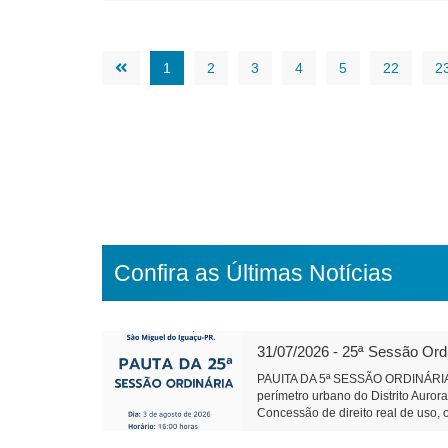
1
2
3
4
5
22
2
Confira as Últimas Notícias
31/07/2026 - 25ª Sessão Ord
PAUITA DA 5ª SESSÃO ORDINÁRIA 
perímetro urbano do Distrito Auror
Concessão de direito real de uso, 
Conselho de Política de Administra
Projeto de Lei 595/2026 - Dispõe so