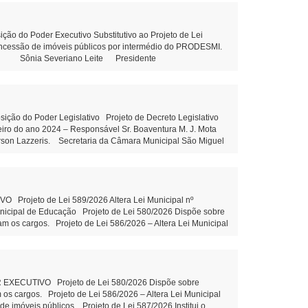
ons. Municipal de Educação Tramitação Legal Objetivo:
m Municipal de Educação – Tramitação Legal Objetivo: Dispõe
esolução 03/2026 - Prorroga o prazo para conclusão dos
do Poder Executivo Substitutivo ao Projeto de Lei
outras providências. Projeto de Lei 592/2026 - Altera piso
concessão de imóveis públicos por intermédio do PRODESMI.
ória do cargo Aux.de Serviços gerais - leitura Indicação
olini Sônia Severiano Leite Presidente
Indicação 80/2026 - Elaboração de projeto com estrutura
 81/2026 - Construção de uma Creche no Distrito de Santa
 Maria Dall’Oglio Cavalca Autor: Vereador Evandro Ghellere
liane Dandolini Sônia Severiano
o do Poder Legislativo Projeto de Decreto Legislativo
ceiro do ano 2024 – Responsável Sr. Boaventura M. J. Mota
erson Lazzeris. Secretaria da Câmara Municipal São Miguel
Leite Presidente Auxiliar de
rojeto de Lei 589/2026 Altera Lei Municipal nº
unicipal de Educação Projeto de Lei 580/2026 Dispõe sobre
am os cargos. Projeto de Lei 586/2026 – Altera Lei Municipal
 imóveis públicos. Projeto de Lei 587/2026 Institui o
zação e valorização do turismo local Projeto de Lei 588/2026
entidade PROPOSIÇÕES DA CÂMARA MUNICIPAL Projeto de Lei
o Indicação 78/2026 Ações e execução de Limpeza no leito e
ão Claudio Juliane Dandolini Sônia Severiano
CUTIVO Projeto de Lei 580/2026 Dispõe sobre
 os cargos. Projeto de Lei 586/2026 – Altera Lei Municipal
 imóveis públicos. Projeto de Lei 587/2026 Institui o