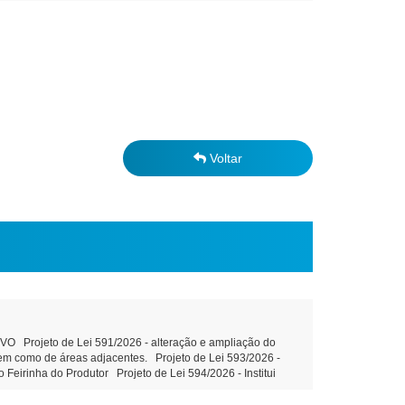
Voltar
Projeto de Lei 591/2026 - alteração e ampliação do
 bem como de áreas adjacentes. Projeto de Lei 593/2026 -
 Feirinha do Produtor Projeto de Lei 594/2026 - Institui
ção do art. 39 da Constituição Federal e outras providências
, sem fins lucrativos leitura Objetivo: Terceirização da