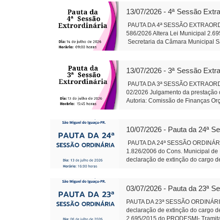
gestão hospitalar por meio de Orga
13/07/2026 - 4ª Sessão Extra
Alteração da composição da Plenár
sobre finalidade competência e 
PAUTA DA 4ª SESSÃO EXTRAORDINÁR
trabalhos da Comissão instituída p
586/2026 Altera Lei Municipal 2.6
salarial de servidores do quadro d
Secretaria da Câmara Muni
79/2026: Cirurgias de Otoplastia/
Auxiliar de Adminis
coberta acompanhando revitalizaçã
Rosa do Ocoi Autor: Vereador Ande
13/07/2026 - 3ª Sessão Extra
Secretaria da Câmara Mun
Presidente Auxil
PAUTA DA 3ª SESSÃO EXTRAORDINÁR
02/2026 Julgamento da prestação d
Autoria: Comissão de Finanças Or
do Iguaçu - em 13 j
Administração
10/07/2026 - Pauta da 24ª S
PAUTA DA 24ª SESSÃO ORDINÁRIA 
1.826/2006 do Cons. Municipal de 
declaração de extinção do cargo de
2.695/2015 do PRODESMI- Tramitaçã
Conj.de Rotas Turísticas Caminhos 
Termo de Fomento com o CTG R$ 1
03/07/2026 - Pauta da 23ª S
585 Fica denominado “Parque Ambie
margens dos Rios Pinto, Le
PAUTA DA 23ª SESSÃO ORDINÁRI
Leite Presidente 
declaração de extinção do cargo de
2.695/2015 do PRODESMI- Tramitaçã