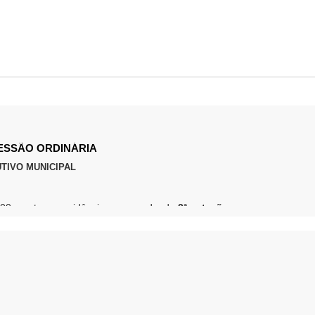
 SESSÃO ORDINÁRIA
TIVO MUNICIPAL
,00 e outras providências – aguardando
2ª votação
l, assistidas pela Assistência Social.
uso COOPERCAM –
Tramitação Legal
imentos da Cooperativa e outras providências