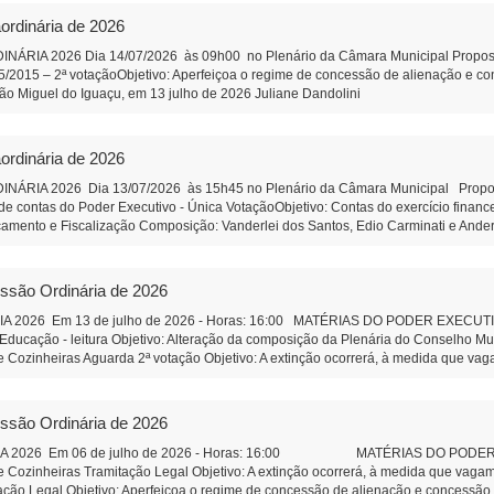
nização Social qualificada. Projeto de Lei 589/2026 - Altera Lei 1.826/2006 do C
ordinária de 2026
ia do Conselho Municipal de Educação Projeto de Lei 590/2026 - Institui o Fóru
composição de funcionamento. PROPOSIÇÕES DA CÂMARA MUNICIPAL Projeto de R
IA 2026 Dia 14/07/2026 às 09h00 no Plenário da Câmara Municipal Proposição 
ara análise e revisão da Lei Orgânica do Município de São Miguel do Iguaçu, e dá 
95/2015 – 2ª votaçãoObjetivo: Aperfeiçoa o regime de concessão de alienação e 
e pessoal efetivo da Câmara Municipal Objetivo: Corrigir uma defasagem remunerat
cipal São Miguel do Iguaçu, em 13 julho de 2026 Juliane Dand
 SUS correção de orelhas proeminentes (orelha de abano). Autor: Vereador Wando 
tração
o completa da Feira do Produtor - Autor: Vereadora Juliane Dandolini. Indicação
rson Lazzeris Indicação 82/2026 - Faixa de estacionamento na rua coberta Addy
ordinária de 2026
icipal - São Miguel do Iguaçu-PR, em 31 de julho de 2026 Ju
iar de Administração
IA 2026 Dia 13/07/2026 às 15h45 no Plenário da Câmara Municipal Proposiçã
e contas do Poder Executivo - Única VotaçãoObjetivo: Contas do exercício finan
çamento e Fiscalização Composição: Vanderlei dos Santos, Edio Carminati e And
ulho de 2026 Juliane Dandolini Sônia Severiano 
essão Ordinária de 2026
2026 Em 13 de julho de 2026 - Horas: 16:00 MATÉRIAS DO PODER EXECUTIVO P
Educação - leitura Objetivo: Alteração da composição da Plenária do Conselho M
 Cozinheiras Aguarda 2ª votação Objetivo: A extinção ocorrerá, à medida que vag
o Legal Objetivo: Aperfeiçoa o regime de concessão de alienação e concessão de
de SMI. Aguarda 2ª votação Objetivo: Criar instrumento legal de incentivo, organi
30.000,00 - Aguarda 2ª votação Objetivo: Apoio as atividades culturais da 
essão Ordinária de 2026
ntal do Leão” o Parque Municipal I- Aguarda 2ª votação Autor: Vereador Evandr
ão e Passo Cuê na Comunidade São Vicente. Autor: Vereador Capit
A 2026 Em 06 de julho de 2026 - Horas: 16:00 MATÉRIAS DO PODER EXE
Auxiliar de Administração
 Cozinheiras Tramitação Legal Objetivo: A extinção ocorrerá, à medida que vagam
o Legal Objetivo: Aperfeiçoa o regime de concessão de alienação e concessão de