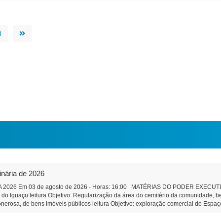
3
inária de 2026
2026 Em 03 de agosto de 2026 - Horas: 16:00 MATÉRIAS DO PODER EXECUTIVO 
a do Iguaçu leitura Objetivo: Regularização da área do cemitério da comunidade,
onerosa, de bens imóveis públicos leitura Objetivo: exploração comercial do Espaço
ção e Remuneração de Pessoal do Município Objetivo: Dar efetividade à determina
bre a qualificação, no âmbito do Município, de pessoas jurídicas de direito privado