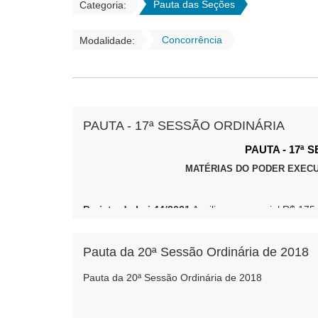
Pauta das Seções
Categoria:
Concorrência
Modalidade:
PAUTA - 17ª SESSÃO ORDINÁRIA
PAUTA - 17ª
MATÉRIAS DO PODER EXECU
Projeto de Lei 44/2021
Auxilio emergencial R$ 175
Objetivo
: Atender famílias economicamente vulneráve
Pauta da 20ª Sessão Ordinária de 2018
Projeto de Lei 42/2021
Termo de Concessão de 
Pauta da 20ª Sessão Ordinária de 2018
Objetivo
: Conceder Veículo para transportes de al