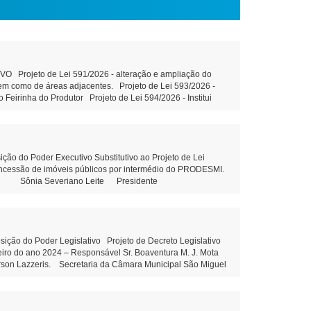
Projeto de Lei 591/2026 - alteração e ampliação do
 bem como de áreas adjacentes. Projeto de Lei 593/2026 -
 Feirinha do Produtor Projeto de Lei 594/2026 - Institui
ção do art. 39 da Constituição Federal e outras providências
, sem fins lucrativos leitura Objetivo: Terceirização da
ons. Municipal de Educação Tramitação Legal Objetivo:
m Municipal de Educação – Tramitação Legal Objetivo: Dispõe
esolução 03/2026 - Prorroga o prazo para conclusão dos
do Poder Executivo Substitutivo ao Projeto de Lei
outras providências. Projeto de Lei 592/2026 - Altera piso
concessão de imóveis públicos por intermédio do PRODESMI.
ória do cargo Aux.de Serviços gerais - leitura Indicação
olini Sônia Severiano Leite Presidente
Indicação 80/2026 - Elaboração de projeto com estrutura
 81/2026 - Construção de uma Creche no Distrito de Santa
 Maria Dall’Oglio Cavalca Autor: Vereador Evandro Ghellere
liane Dandolini Sônia Severiano
o do Poder Legislativo Projeto de Decreto Legislativo
ceiro do ano 2024 – Responsável Sr. Boaventura M. J. Mota
erson Lazzeris. Secretaria da Câmara Municipal São Miguel
Leite Presidente Auxiliar de