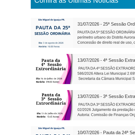
Confira as Últimas Notícias
31/07/2026 - 25ª Sessão Ord
PAUITA DA 5ª SESSÃO ORDINÁRIA 
perímetro urbano do Distrito Auror
Concessão de direito real de uso, 
Conselho de Política de Administra
Projeto de Lei 595/2026 - Dispõe so
gestão hospitalar por meio de Orga
13/07/2026 - 4ª Sessão Extra
Alteração da composição da Plenár
sobre finalidade competência e 
PAUTA DA 4ª SESSÃO EXTRAORDINÁR
trabalhos da Comissão instituída p
586/2026 Altera Lei Municipal 2.6
salarial de servidores do quadro d
Secretaria da Câmara Muni
79/2026: Cirurgias de Otoplastia/
Auxiliar de Adminis
coberta acompanhando revitalizaçã
Rosa do Ocoi Autor: Vereador Ande
13/07/2026 - 3ª Sessão Extra
Secretaria da Câmara Mun
Presidente Auxil
PAUTA DA 3ª SESSÃO EXTRAORDINÁR
02/2026 Julgamento da prestação d
Autoria: Comissão de Finanças Or
do Iguaçu - em 13 j
Administração
10/07/2026 - Pauta da 24ª S