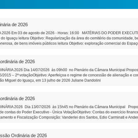
inária de 2026
2026 Em 03 de agosto de 2026 - Horas: 16:00 MATÉRIAS DO PODER EXECUTIVO 
a do Iguaçu leitura Objetivo: Regularização da área do cemitério da comunidade,
onerosa, de bens imóveis públicos leitura Objetivo: exploração comercial do Espaço
ção e Remuneração de Pessoal do Município Objetivo: Dar efetividade à determina
bre a qualificação, no âmbito do Município, de pessoas jurídicas de direito privado
nização Social qualificada. Projeto de Lei 589/2026 - Altera Lei 1.826/2006 do C
ordinária de 2026
ia do Conselho Municipal de Educação Projeto de Lei 590/2026 - Institui o Fóru
composição de funcionamento. PROPOSIÇÕES DA CÂMARA MUNICIPAL Projeto de R
IA 2026 Dia 14/07/2026 às 09h00 no Plenário da Câmara Municipal Proposição 
ara análise e revisão da Lei Orgânica do Município de São Miguel do Iguaçu, e dá 
95/2015 – 2ª votaçãoObjetivo: Aperfeiçoa o regime de concessão de alienação e 
e pessoal efetivo da Câmara Municipal Objetivo: Corrigir uma defasagem remunerat
cipal São Miguel do Iguaçu, em 13 julho de 2026 Juliane Dand
 SUS correção de orelhas proeminentes (orelha de abano). Autor: Vereador Wando 
tração
o completa da Feira do Produtor - Autor: Vereadora Juliane Dandolini. Indicação
rson Lazzeris Indicação 82/2026 - Faixa de estacionamento na rua coberta Addy
ordinária de 2026
icipal - São Miguel do Iguaçu-PR, em 31 de julho de 2026 Ju
iar de Administração
IA 2026 Dia 13/07/2026 às 15h45 no Plenário da Câmara Municipal Proposiçã
e contas do Poder Executivo - Única VotaçãoObjetivo: Contas do exercício finan
çamento e Fiscalização Composição: Vanderlei dos Santos, Edio Carminati e And
ulho de 2026 Juliane Dandolini Sônia Severiano 
essão Ordinária de 2026