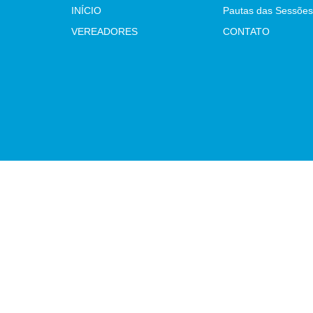
INÍCIO
Pautas das Sessões
VEREADORES
CONTATO
Atualizado Terça-feira, 04 de Agosto de 2026 às 10:33