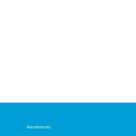
r: Sr. Vereador Lafaiete Câmara Municipal - São Miguel do Iguaçu
e Presidente Auxiliar de Administração
Atendimento