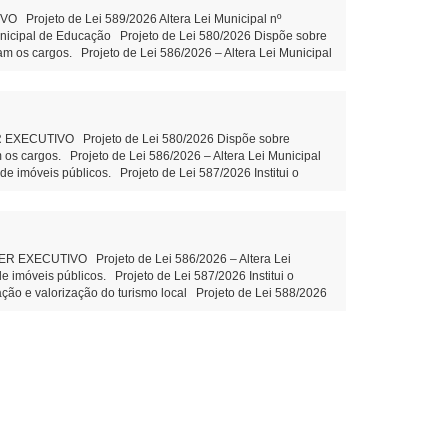
rojeto de Lei 589/2026 Altera Lei Municipal nº
unicipal de Educação Projeto de Lei 580/2026 Dispõe sobre
am os cargos. Projeto de Lei 586/2026 – Altera Lei Municipal
 imóveis públicos. Projeto de Lei 587/2026 Institui o
zação e valorização do turismo local Projeto de Lei 588/2026
entidade PROPOSIÇÕES DA CÂMARA MUNICIPAL Projeto de Lei
o Indicação 78/2026 Ações e execução de Limpeza no leito e
ão Claudio Juliane Dandolini Sônia Severiano
CUTIVO Projeto de Lei 580/2026 Dispõe sobre
 os cargos. Projeto de Lei 586/2026 – Altera Lei Municipal
 imóveis públicos. Projeto de Lei 587/2026 Institui o
ção e valorização do turismo local Projeto de Lei 588/2026
ubstitutivo ao Projeto de Lei 574/2026 Disciplina o
arda 2ª votação Objetivo: suprir lacuna normativa interna
ão Onerosa de imóveis públicos – aguarda 2ª votação
ipal. PROPOSIÇÕES DA CÂMARA MUNICIPAL Projeto de Lei
CUTIVO Projeto de Lei 586/2026 – Altera Lei
eitura. Autor: Vereador Evandro – Tramitação Legal
imóveis públicos. Projeto de Lei 587/2026 Institui o
ni Sônia Severiano Leite
zação e valorização do turismo local Projeto de Lei 588/2026
o ao Projeto de Lei 574/2026 Disciplina o procedimento de
jetivo: suprir lacuna normativa interna que tem gerado
a de imóveis públicos - Tramitação Legal Objetivo:
o de Lei 583/2026 Fomento com Clube Recreativo Esperança
bstitutivo ao Projeto de Lei 576/2026 Altera Lei
urídica dos usuários e Administração. PROPOSIÇÕES DA
nicipal de São Miguel do Iguaçu- leitura. Autor: Vereador
Sr. Vereador Adelar da Rosa Indicação 76/2026: Implantação
ução de Cercas de Proteção Nos Playgrounds das Praças