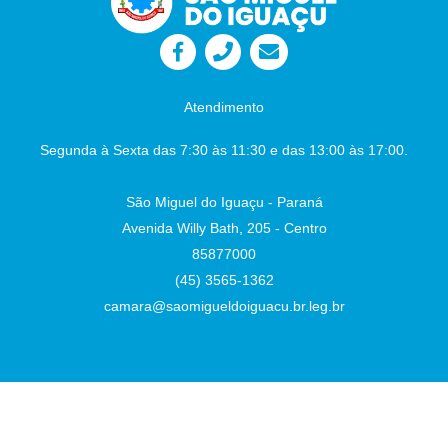
Públicas no Município. Autor: Sr. Vereador
Lafaiete Câmara Municipal - São Miguel do
Iguaçu-PR, em 26 de junho de 2026
Juliane
Dandolini Sônia
Severiano Leite
Atendimento
Presidente
Auxiliar de Administração
Segunda à Sexta das 7:30 às 11:30 e das 13:00 às 17:00.
São Miguel do Iguaçu - Paraná
Avenida Willy Bath, 205 - Centro
85877000
(45) 3565-1362
camara@saomigueldoiguacu.br.leg.br
Desenvolvido por