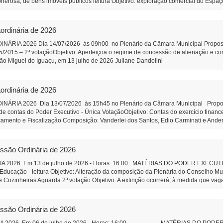
onerosa, de bens imóveis públicos leitura Objetivo: exploração comercial do Espaço
ção e Remuneração de Pessoal do Município Objetivo: Dar efetividade à determina
bre a qualificação, no âmbito do Município, de pessoas jurídicas de direito privado
nização Social qualificada. Projeto de Lei 589/2026 - Altera Lei 1.826/2006 do C
ordinária de 2026
ia do Conselho Municipal de Educação Projeto de Lei 590/2026 - Institui o Fóru
composição de funcionamento. PROPOSIÇÕES DA CÂMARA MUNICIPAL Projeto de R
IA 2026 Dia 14/07/2026 às 09h00 no Plenário da Câmara Municipal Proposição 
ara análise e revisão da Lei Orgânica do Município de São Miguel do Iguaçu, e dá 
95/2015 – 2ª votaçãoObjetivo: Aperfeiçoa o regime de concessão de alienação e 
e pessoal efetivo da Câmara Municipal Objetivo: Corrigir uma defasagem remunerat
cipal São Miguel do Iguaçu, em 13 julho de 2026 Juliane Dand
 SUS correção de orelhas proeminentes (orelha de abano). Autor: Vereador Wando 
tração
o completa da Feira do Produtor - Autor: Vereadora Juliane Dandolini. Indicação
rson Lazzeris Indicação 82/2026 - Faixa de estacionamento na rua coberta Addy
ordinária de 2026
icipal - São Miguel do Iguaçu-PR, em 31 de julho de 2026 Ju
iar de Administração
IA 2026 Dia 13/07/2026 às 15h45 no Plenário da Câmara Municipal Proposiçã
e contas do Poder Executivo - Única VotaçãoObjetivo: Contas do exercício finan
çamento e Fiscalização Composição: Vanderlei dos Santos, Edio Carminati e And
ulho de 2026 Juliane Dandolini Sônia Severiano 
essão Ordinária de 2026
2026 Em 13 de julho de 2026 - Horas: 16:00 MATÉRIAS DO PODER EXECUTIVO P
Educação - leitura Objetivo: Alteração da composição da Plenária do Conselho M
 Cozinheiras Aguarda 2ª votação Objetivo: A extinção ocorrerá, à medida que vag
o Legal Objetivo: Aperfeiçoa o regime de concessão de alienação e concessão de
de SMI. Aguarda 2ª votação Objetivo: Criar instrumento legal de incentivo, organi
30.000,00 - Aguarda 2ª votação Objetivo: Apoio as atividades culturais da 
essão Ordinária de 2026
ntal do Leão” o Parque Municipal I- Aguarda 2ª votação Autor: Vereador Evandr
ão e Passo Cuê na Comunidade São Vicente. Autor: Vereador Capit