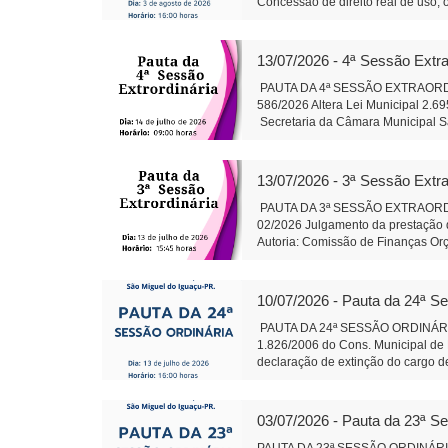
Concessão de direito real de uso, 
Conselho de Política de Administra
Projeto de Lei 595/2026 - Dispõe so
gestão hospitalar por meio de Orga
13/07/2026 - 4ª Sessão Extra
Alteração da composição da Plenár
sobre finalidade competência e 
PAUTA DA 4ª SESSÃO EXTRAORDINÁR
trabalhos da Comissão instituída p
586/2026 Altera Lei Municipal 2.6
salarial de servidores do quadro d
Secretaria da Câmara Muni
79/2026: Cirurgias de Otoplastia/
Auxiliar de Adminis
coberta acompanhando revitalizaçã
Rosa do Ocoi Autor: Vereador Ande
13/07/2026 - 3ª Sessão Extra
Secretaria da Câmara Mun
Presidente Auxil
PAUTA DA 3ª SESSÃO EXTRAORDINÁR
02/2026 Julgamento da prestação d
Autoria: Comissão de Finanças Or
do Iguaçu - em 13 j
Administração
10/07/2026 - Pauta da 24ª S
PAUTA DA 24ª SESSÃO ORDINÁRIA 
1.826/2006 do Cons. Municipal de 
declaração de extinção do cargo de
2.695/2015 do PRODESMI- Tramitaçã
Conj.de Rotas Turísticas Caminhos 
Termo de Fomento com o CTG R$ 1
03/07/2026 - Pauta da 23ª S
585 Fica denominado “Parque Ambie
margens dos Rios Pinto, Le