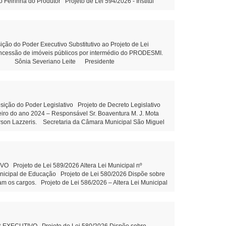
 Feirinha do Produtor Projeto de Lei 594/2026 - Institui
ção do art. 39 da Constituição Federal e outras providências
, sem fins lucrativos leitura Objetivo: Terceirização da
ons. Municipal de Educação Tramitação Legal Objetivo:
m Municipal de Educação – Tramitação Legal Objetivo: Dispõe
esolução 03/2026 - Prorroga o prazo para conclusão dos
do Poder Executivo Substitutivo ao Projeto de Lei
outras providências. Projeto de Lei 592/2026 - Altera piso
concessão de imóveis públicos por intermédio do PRODESMI.
ória do cargo Aux.de Serviços gerais - leitura Indicação
olini Sônia Severiano Leite Presidente
Indicação 80/2026 - Elaboração de projeto com estrutura
 81/2026 - Construção de uma Creche no Distrito de Santa
 Maria Dall’Oglio Cavalca Autor: Vereador Evandro Ghellere
liane Dandolini Sônia Severiano
o do Poder Legislativo Projeto de Decreto Legislativo
ceiro do ano 2024 – Responsável Sr. Boaventura M. J. Mota
erson Lazzeris. Secretaria da Câmara Municipal São Miguel
Leite Presidente Auxiliar de
rojeto de Lei 589/2026 Altera Lei Municipal nº
unicipal de Educação Projeto de Lei 580/2026 Dispõe sobre
am os cargos. Projeto de Lei 586/2026 – Altera Lei Municipal
 imóveis públicos. Projeto de Lei 587/2026 Institui o
zação e valorização do turismo local Projeto de Lei 588/2026
entidade PROPOSIÇÕES DA CÂMARA MUNICIPAL Projeto de Lei
o Indicação 78/2026 Ações e execução de Limpeza no leito e
ão Claudio Juliane Dandolini Sônia Severiano