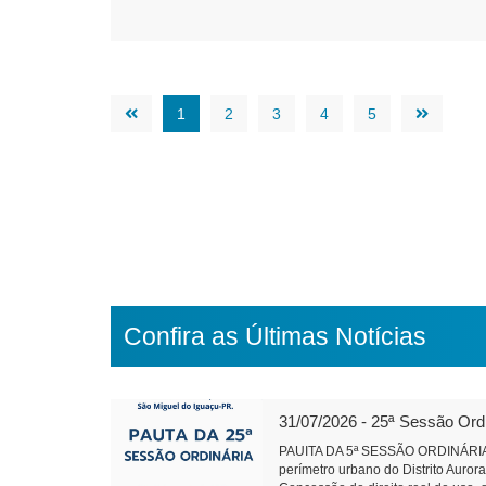
1
2
3
4
5
Confira as Últimas Notícias
31/07/2026 - 25ª Sessão Ord
PAUITA DA 5ª SESSÃO ORDINÁRIA 
perímetro urbano do Distrito Auror