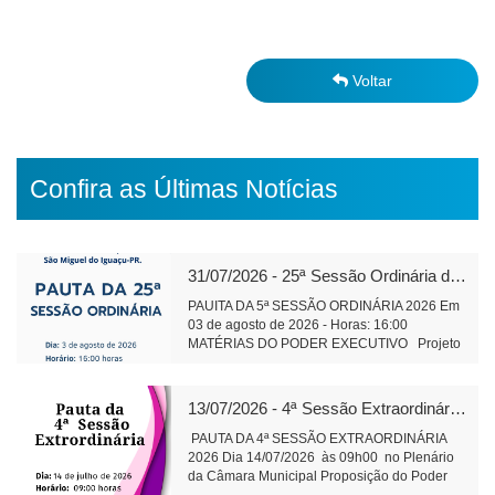
Voltar
Confira as Últimas Notícias
31/07/2026 - 25ª Sessão Ordinária de 2026
PAUITA DA 5ª SESSÃO ORDINÁRIA 2026 Em
03 de agosto de 2026 - Horas: 16:00
MATÉRIAS DO PODER EXECUTIVO Projeto
de Lei 591/2026 - alteração e ampliação do
perímetro urbano do Distrito Aurora do Iguaçu
leitura Objetivo: Regularização da área do
13/07/2026 - 4ª Sessão Extraordinária de 2026
cemitério da comunidade, bem como de áreas
adjacentes. Projeto de Lei 593/2026 -
PAUTA DA 4ª SESSÃO EXTRAORDINÁRIA
Concessão de direito real de uso, onerosa, de
2026 Dia 14/07/2026 às 09h00 no Plenário
bens imóveis públicos leitura Objetivo:
da Câmara Municipal Proposição do Poder
exploração comercial do Espaço Feirinha do