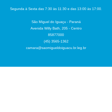
Presidente
Auxiliar de Administração
Segunda à Sexta das 7:30 às 11:30 e das 13:00 às 17:00.
São Miguel do Iguaçu - Paraná
Avenida Willy Bath, 205 - Centro
85877000
(45) 3565-1362
camara@saomigueldoiguacu.br.leg.br
Desenvolvido por
Atualizado Terça-feira, 04 de Agosto de 2026 às 10:33:14