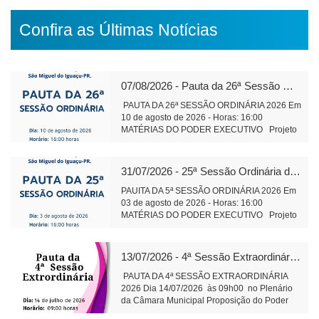
Confira as Últimas Notícias
07/08/2026 - Pauta da 26ª Sessão Ordinária de 2026
PAUTA DA 26ª SESSÃO ORDINÁRIA 2026 Em
10 de agosto de 2026 - Horas: 16:00
MATÉRIAS DO PODER EXECUTIVO Projeto
de Lei 589/2026 Altera Lei 1.826/2006 do
Cons. Municipal de Educação Tramitação
Legal Objetivo: Alteração da composição da
31/07/2026 - 25ª Sessão Ordinária de 2026
Plenária do Conselho Municipal de Educação
Projeto de Lei 590/2026 Institui o Fórum
PAUITA DA 5ª SESSÃO ORDINÁRIA 2026 Em
Municipal de Educação – Tramitação Legal
03 de agosto de 2026 - Horas: 16:00
Objetivo: Dispõe sobre finalidade
MATÉRIAS DO PODER EXECUTIVO Projeto
competência e composição de funcionamento.
de Lei 591/2026 - alteração e ampliação do
Projeto de Lei 591/2026 - alteração e
perímetro urbano do Distrito Aurora do Iguaçu
ampliação do perímetro urbano do Distrito
leitura Objetivo: Regularização da área do
13/07/2026 - 4ª Sessão Extraordinária de 2026
Aurora do Iguaçu Objetivo: Regularização da
cemitério da comunidade, bem como de áreas
área do cemitério da comunidade, e áreas
adjacentes. Projeto de Lei 593/2026 -
PAUTA DA 4ª SESSÃO EXTRAORDINÁRIA
adjacentes. Tramitação Legal Projeto de Lei
Concessão de direito real de uso, onerosa, de
2026 Dia 14/07/2026 às 09h00 no Plenário
593/2026 - Concessão de direito real de uso,
bens imóveis públicos leitura Objetivo:
da Câmara Municipal Proposição do Poder
onerosa, de bens imóveis públicos Objetivo:
exploração comercial do Espaço Feirinha do
Executivo Substitutivo ao Projeto de Lei