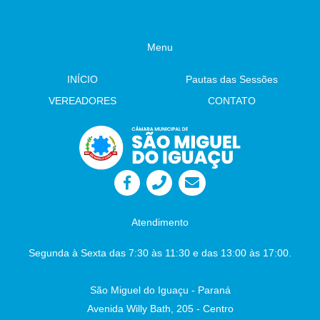
Autor: Vereador Evandro – Tramitação Legal
Câmara Municipal - São Miguel do Iguaçu-
PR, em 03 de julho de 2026 Juliane
Menu
Dandolini Sônia
Severiano Leite
Presidente
INÍCIO
Pautas das Sessões
Auxiliar de Administração
VEREADORES
CONTATO
Atendimento
Segunda à Sexta das 7:30 às 11:30 e das 13:00 às 17:00.
São Miguel do Iguaçu - Paraná
Avenida Willy Bath, 205 - Centro