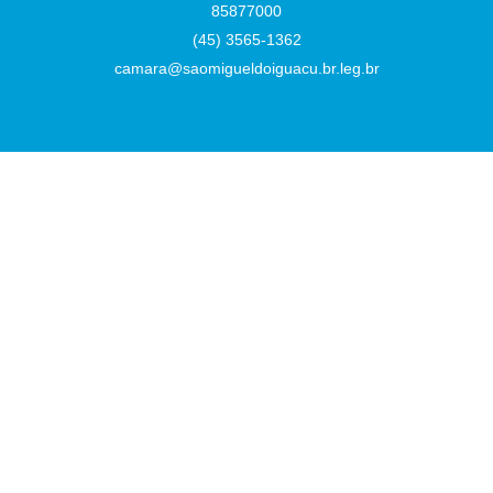
85877000
(45) 3565-1362
camara@saomigueldoiguacu.br.leg.br
Desenvolvido por
Atualizado Sexta-feira, 07 de Agosto de 2026 às 16:42:02