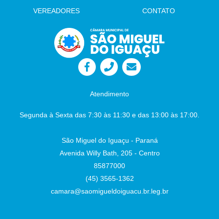
Indicação 76/2026: Implantação de
VEREADORES
CONTATO
iluminação pública em LED no entorno do
Lago Municipal Autor: Sr. Vereador Wando
Indicação 77/2026: Construção de Cercas de
Proteção Nos Playgrounds das Praças
Públicas no Município. Autor: Sr. Vereador
Lafaiete Câmara Municipal - São Miguel do
Iguaçu-PR, em 26 de junho de 2026
Juliane
Dandolini Sônia
Severiano Leite
Atendimento
Presidente
Auxiliar de Administração
Segunda à Sexta das 7:30 às 11:30 e das 13:00 às 17:00.
São Miguel do Iguaçu - Paraná
Avenida Willy Bath, 205 - Centro
85877000
(45) 3565-1362
camara@saomigueldoiguacu.br.leg.br