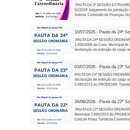
Presidente Auxil
PAUTA DA 3ª SESSÃO EXTRAORDINÁR
02/2026 Julgamento da prestação d
Autoria: Comissão de Finanças Or
do Iguaçu - em 13 j
Administração
10/07/2026 - Pauta da 24ª S
PAUTA DA 24ª SESSÃO ORDINÁRIA 
1.826/2006 do Cons. Municipal de 
declaração de extinção do cargo de
2.695/2015 do PRODESMI- Tramitaçã
Conj.de Rotas Turísticas Caminhos 
Termo de Fomento com o CTG R$ 1
03/07/2026 - Pauta da 23ª S
585 Fica denominado “Parque Ambie
margens dos Rios Pinto, Le
PAUTA DA 23ª SESSÃO ORDINÁRI
Leite Presidente 
declaração de extinção do cargo de
2.695/2015 do PRODESMI- Tramitaçã
Conj.de Rotas Turísticas Caminhos 
Termo de Fomento com o CTG R$ 130
procedimento de apuração e presta
26/06/2026 - Pauta da 22ª S
que tem gerado divergências oper
c/Emenda Objetivo: Exploração/q
PAUTA DA 22ª SESSÃO ORDINÁRI
585/2026 Fica denominado “Parque
Municipal 2.695/2015 do PRODESMI-
Câmara Municipal - São M
Conj.de Rotas Turísticas Caminhos 
Presidente Auxili
Termo de Fomento com o CTG R$ 130.
apuração e prestação de informaçõ