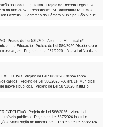
o do Poder Legislativo Projeto de Decreto Legislativo
ceiro do ano 2024 – Responsável Sr. Boaventura M. J. Mota
erson Lazzeris. Secretaria da Câmara Municipal São Miguel
Leite Presidente Auxiliar de
rojeto de Lei 589/2026 Altera Lei Municipal nº
unicipal de Educação Projeto de Lei 580/2026 Dispõe sobre
am os cargos. Projeto de Lei 586/2026 – Altera Lei Municipal
 imóveis públicos. Projeto de Lei 587/2026 Institui o
zação e valorização do turismo local Projeto de Lei 588/2026
entidade PROPOSIÇÕES DA CÂMARA MUNICIPAL Projeto de Lei
o Indicação 78/2026 Ações e execução de Limpeza no leito e
ão Claudio Juliane Dandolini Sônia Severiano
CUTIVO Projeto de Lei 580/2026 Dispõe sobre
 os cargos. Projeto de Lei 586/2026 – Altera Lei Municipal
 imóveis públicos. Projeto de Lei 587/2026 Institui o
ção e valorização do turismo local Projeto de Lei 588/2026
ubstitutivo ao Projeto de Lei 574/2026 Disciplina o
arda 2ª votação Objetivo: suprir lacuna normativa interna
ão Onerosa de imóveis públicos – aguarda 2ª votação
ipal. PROPOSIÇÕES DA CÂMARA MUNICIPAL Projeto de Lei
CUTIVO Projeto de Lei 586/2026 – Altera Lei
eitura. Autor: Vereador Evandro – Tramitação Legal
imóveis públicos. Projeto de Lei 587/2026 Institui o
ni Sônia Severiano Leite
zação e valorização do turismo local Projeto de Lei 588/2026
o ao Projeto de Lei 574/2026 Disciplina o procedimento de
jetivo: suprir lacuna normativa interna que tem gerado