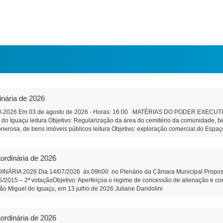
inária de 2026
2026 Em 03 de agosto de 2026 - Horas: 16:00 MATÉRIAS DO PODER EXECUTIVO 
a do Iguaçu leitura Objetivo: Regularização da área do cemitério da comunidade,
onerosa, de bens imóveis públicos leitura Objetivo: exploração comercial do Espaço
ção e Remuneração de Pessoal do Município Objetivo: Dar efetividade à determina
bre a qualificação, no âmbito do Município, de pessoas jurídicas de direito privado
nização Social qualificada. Projeto de Lei 589/2026 - Altera Lei 1.826/2006 do C
ordinária de 2026
ia do Conselho Municipal de Educação Projeto de Lei 590/2026 - Institui o Fóru
composição de funcionamento. PROPOSIÇÕES DA CÂMARA MUNICIPAL Projeto de R
IA 2026 Dia 14/07/2026 às 09h00 no Plenário da Câmara Municipal Proposição 
ara análise e revisão da Lei Orgânica do Município de São Miguel do Iguaçu, e dá 
95/2015 – 2ª votaçãoObjetivo: Aperfeiçoa o regime de concessão de alienação e 
e pessoal efetivo da Câmara Municipal Objetivo: Corrigir uma defasagem remunerat
cipal São Miguel do Iguaçu, em 13 julho de 2026 Juliane Dand
 SUS correção de orelhas proeminentes (orelha de abano). Autor: Vereador Wando 
tração
o completa da Feira do Produtor - Autor: Vereadora Juliane Dandolini. Indicação
rson Lazzeris Indicação 82/2026 - Faixa de estacionamento na rua coberta Addy
ordinária de 2026
icipal - São Miguel do Iguaçu-PR, em 31 de julho de 2026 Ju