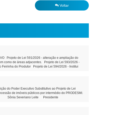
Voltar
Projeto de Lei 591/2026 - alteração e ampliação do
 bem como de áreas adjacentes. Projeto de Lei 593/2026 -
 Feirinha do Produtor Projeto de Lei 594/2026 - Institui
ção do art. 39 da Constituição Federal e outras providências
, sem fins lucrativos leitura Objetivo: Terceirização da
ons. Municipal de Educação Tramitação Legal Objetivo:
m Municipal de Educação – Tramitação Legal Objetivo: Dispõe
esolução 03/2026 - Prorroga o prazo para conclusão dos
do Poder Executivo Substitutivo ao Projeto de Lei
outras providências. Projeto de Lei 592/2026 - Altera piso
concessão de imóveis públicos por intermédio do PRODESMI.
ória do cargo Aux.de Serviços gerais - leitura Indicação
olini Sônia Severiano Leite Presidente
Indicação 80/2026 - Elaboração de projeto com estrutura
 81/2026 - Construção de uma Creche no Distrito de Santa
 Maria Dall’Oglio Cavalca Autor: Vereador Evandro Ghellere
liane Dandolini Sônia Severiano