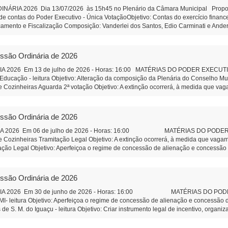
iar de Administração
IA 2026 Dia 13/07/2026 às 15h45 no Plenário da Câmara Municipal Proposiçã
e contas do Poder Executivo - Única VotaçãoObjetivo: Contas do exercício finan
çamento e Fiscalização Composição: Vanderlei dos Santos, Edio Carminati e And
ulho de 2026 Juliane Dandolini Sônia Severiano 
essão Ordinária de 2026
2026 Em 13 de julho de 2026 - Horas: 16:00 MATÉRIAS DO PODER EXECUTIVO P
Educação - leitura Objetivo: Alteração da composição da Plenária do Conselho M
 Cozinheiras Aguarda 2ª votação Objetivo: A extinção ocorrerá, à medida que vag
o Legal Objetivo: Aperfeiçoa o regime de concessão de alienação e concessão de
de SMI. Aguarda 2ª votação Objetivo: Criar instrumento legal de incentivo, organi
30.000,00 - Aguarda 2ª votação Objetivo: Apoio as atividades culturais da 
essão Ordinária de 2026
ntal do Leão” o Parque Municipal I- Aguarda 2ª votação Autor: Vereador Evandr
ão e Passo Cuê na Comunidade São Vicente. Autor: Vereador Capit
A 2026 Em 06 de julho de 2026 - Horas: 16:00 MATÉRIAS DO PODER EXE
Auxiliar de Administração
 Cozinheiras Tramitação Legal Objetivo: A extinção ocorrerá, à medida que vagam
o Legal Objetivo: Aperfeiçoa o regime de concessão de alienação e concessão de
de SMI. Tramitação Legal Objetivo: Criar instrumento legal de incentivo, organiza
.000,00 - Tramitação Legal Objetivo: Apoio as atividades culturais da entidade S
ção de informações sobre o Valor da Terra Nua (VTN) no âmbito do Município – agu
essão Ordinária de 2026
acionais quanto à forma de apuração do VTN. Projeto de Lei 584/2026 T Concess
uiosques, na Praça Henrique Ghellere, no Bairro B.de Medeiros e Lago Munic
A 2026 Em 30 de junho de 2026 - Horas: 16:00 MATÉRIAS DO PODER EXE
 Ambiental do Leão” o Parque Ambiental do Municipal de São Miguel do Iguaçu- l
 leitura Objetivo: Aperfeiçoa o regime de concessão de alienação e concessão de 
iguel do Iguaçu-PR, em 03 de julho de 2026 Juliane Dandoli
de S. M. do Iguaçu - leitura Objetivo: Criar instrumento legal de incentivo, organi
ar de Administração
000,00 - leitura Objetivo: Apoio as atividades culturais da entidade Substitutiv
es sobre o Valor da Terra Nua (VTN) no âmbito do Município – Tramitação Legal Ob