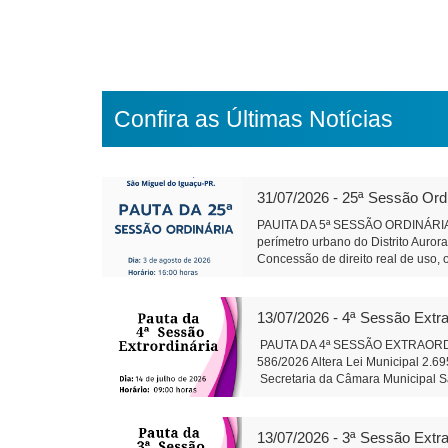
Confira as Últimas Notícias
31/07/2026 - 25ª Sessão Ord
PAUITA DA 5ª SESSÃO ORDINÁRIA 
perímetro urbano do Distrito Auror
Concessão de direito real de uso, 
Conselho de Política de Administra
Projeto de Lei 595/2026 - Dispõe so
gestão hospitalar por meio de Orga
13/07/2026 - 4ª Sessão Extra
Alteração da composição da Plenár
sobre finalidade competência e 
PAUTA DA 4ª SESSÃO EXTRAORDINÁR
trabalhos da Comissão instituída p
586/2026 Altera Lei Municipal 2.6
salarial de servidores do quadro d
Secretaria da Câmara Muni
79/2026: Cirurgias de Otoplastia/
Auxiliar de Adminis
coberta acompanhando revitalizaçã
Rosa do Ocoi Autor: Vereador Ande
13/07/2026 - 3ª Sessão Extra
Secretaria da Câmara Mun