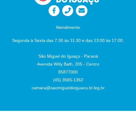
Lafaiete Câmara Municipal - São Miguel do
Iguaçu-PR, em 26 de junho de 2026
Juliane
Dandolini Sônia
Severiano Leite
Atendimento
Presidente
Auxiliar de Administração
Segunda à Sexta das 7:30 às 11:30 e das 13:00 às 17:00.
São Miguel do Iguaçu - Paraná
Avenida Willy Bath, 205 - Centro
85877000
(45) 3565-1362
camara@saomigueldoiguacu.br.leg.br
Desenvolvido por