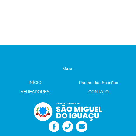
585/2026 Fica denominado “Parque
Lago Municipal. Projeto de Lei 583/2026
Ambiental do Leão” o Parque Ambiental do
Fomento com Clube Recreativo Esperança R$
Municipal de São Miguel do Iguaçu- leitura.
110.000,00 - aguarda 2ª votação Objetivo: 35ª
Autor: Vereador Evandro – Tramitação Legal
Oktoberfest de Aurora do Iguaçu, a ser
Câmara Municipal - São Miguel do Iguaçu-
realizado na Rua Coberta. Substitutivo ao
PR, em 03 de julho de 2026 Juliane
Projeto de Lei 576/2026 Altera Lei
Dandolini Sônia
3.393/2025/Func.de Cemitérios – aguarda 2ª
Severiano Leite
votação Objetivo: Aperfeiçoar sua aplicação e
Presidente
ampliar a segurança jurídica dos usuários e
Auxiliar de Administração
Administração. PROPOSIÇÕES DA CÂMARA
MUNICIPAL Projeto de Lei 585/2026 Fica
denominado “Parque Ambiental do Leão” o
Parque Ambiental do Municipal de São Miguel
Menu
do Iguaçu- leitura. Autor: Vereador Evandro
Indicação 75/2026 Veículo exclusivo para
atender às demandas das Escolas Municipais
INÍCIO
Pautas das Sessões
e (CMEIs). Autor: Sr. Vereador Adelar da Rosa
Indicação 76/2026: Implantação de
VEREADORES
CONTATO
iluminação pública em LED no entorno do
Lago Municipal Autor: Sr. Vereador Wando
Indicação 77/2026: Construção de Cercas de
Proteção Nos Playgrounds das Praças
Públicas no Município. Autor: Sr. Vereador
Lafaiete Câmara Municipal - São Miguel do
Iguaçu-PR, em 26 de junho de 2026
Juliane