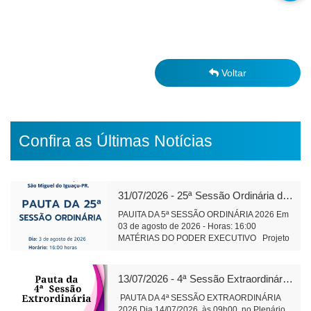
Voltar
Confira as Últimas Notícias
31/07/2026 - 25ª Sessão Ordinária de 2026
PAUITA DA 5ª SESSÃO ORDINÁRIA 2026 Em
03 de agosto de 2026 - Horas: 16:00
MATÉRIAS DO PODER EXECUTIVO Projeto
de Lei 591/2026 - alteração e ampliação do
perímetro urbano do Distrito Aurora do Iguaçu
leitura Objetivo: Regularização da área do
13/07/2026 - 4ª Sessão Extraordinária de 2026
cemitério da comunidade, bem como de áreas
adjacentes. Projeto de Lei 593/2026 -
PAUTA DA 4ª SESSÃO EXTRAORDINÁRIA
Concessão de direito real de uso, onerosa, de
2026 Dia 14/07/2026 às 09h00 no Plenário