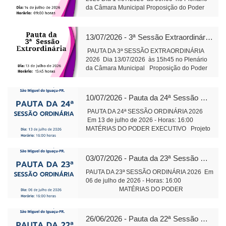
bens imóveis públicos leitura Objetivo:
da Câmara Municipal Proposição do Poder
exploração comercial do Espaço Feirinha do
Executivo Substitutivo ao Projeto de Lei
Produtor Projeto de Lei 594/2026 - Institui
586/2026 Altera Lei Municipal 2.695/2015 – 2ª
Conselho de Política de Administração e
votaçãoObjetivo: Aperfeiçoa o regime de
13/07/2026 - 3ª Sessão Extraordinária de 2026
Remuneração de Pessoal do Município
concessão de alienação e concessão de
Objetivo: Dar efetividade à determinação do
imóveis públicos por intermédio do
PAUTA DA 3ª SESSÃO EXTRAORDINÁRIA
art. 39 da Constituição Federal e outras
PRODESMI. Secretaria da Câmara Municipal
2026 Dia 13/07/2026 às 15h45 no Plenário
providências Projeto de Lei 595/2026 -
São Miguel do Iguaçu, em 13 julho de
da Câmara Municipal Proposição do Poder
Dispõe sobre a qualificação, no âmbito do
2026 Juliane Dandolini
Legislativo Projeto de Decreto Legislativo
Município, de pessoas jurídicas de direito
Sônia Severiano Leite
02/2026 Julgamento da prestação de contas
privado, sem fins lucrativos leitura Objetivo:
Presidente
do Poder Executivo - Única VotaçãoObjetivo:
10/07/2026 - Pauta da 24ª Sessão Ordinária de 2026
Terceirização da gestão hospitalar por meio
Auxiliar de Administração
Contas do exercício financeiro do ano 2024 –
de Organização Social qualificada. Projeto
Responsável Sr. Boaventura M. J. Mota
PAUTA DA 24ª SESSÃO ORDINÁRIA 2026
de Lei 589/2026 - Altera Lei 1.826/2006 do
Autoria: Comissão de Finanças Orçamento e
Em 13 de julho de 2026 - Horas: 16:00
Cons. Municipal de Educação Tramitação
Fiscalização Composição: Vanderlei dos
MATÉRIAS DO PODER EXECUTIVO Projeto
Legal Objetivo: Alteração da composição da
Santos, Edio Carminati e Anderson Lazzeris.
de Lei 589/2026 Altera Lei Municipal nº
Plenária do Conselho Municipal de Educação
Secretaria da Câmara Municipal São Miguel
1.826/2006 do Cons. Municipal de Educação -
Projeto de Lei 590/2026 - Institui o Fórum
do Iguaçu - em 13 julho de 2026 Juliane
leitura Objetivo: Alteração da composição da
03/07/2026 - Pauta da 23ª Sessão Ordinária de 2026
Municipal de Educação – Tramitação Legal
Dandolini Sônia
Plenária do Conselho Municipal de Educação
Objetivo: Dispõe sobre finalidade
Severiano Leite Presidente
Projeto de Lei 580/2026 Dispõe sobre
PAUTA DA 23ª SESSÃO ORDINÁRIA 2026 Em
competência e composição de funcionamento.
Auxiliar de Administração
declaração de extinção do cargo de
06 de julho de 2026 - Horas: 16:00
PROPOSIÇÕES DA CÂMARA MUNICIPAL
Cozinheiras Aguarda 2ª votação Objetivo: A
MATÉRIAS DO PODER
Projeto de Resolução 03/2026 - Prorroga o
extinção ocorrerá, à medida que vagam os
EXECUTIVO Projeto de Lei 580/2026 Dispõe
prazo para conclusão dos trabalhos da
cargos. Projeto de Lei 586/2026 – Altera Lei
sobre declaração de extinção do cargo de
Comissão instituída para análise e revisão da
Municipal 2.695/2015 do PRODESMI-
Cozinheiras Tramitação Legal Objetivo: A
26/06/2026 - Pauta da 22ª Sessão Ordinária de 2026
Lei Orgânica do Município de São Miguel do
Tramitação Legal Objetivo: Aperfeiçoa o
extinção ocorrerá, à medida que vagam os