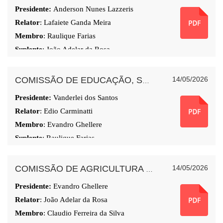
Presidente:
Anderson
Nunes Lazzeris
Relator
:
Lafaiete Ganda Meira
Membro
: Raulique Farias
Suplente
:
João Adelar da Rosa
14/05/2026
COMISSÃO DE EDUCAÇÃO, SAÚDE, AÇÃO SOCIAL E HABITAÇÃO
Presidente:
Vanderlei dos Santos
Relator
: Edio Carminatti
Membro
: Evandro Ghellere
Suplente
:
Raulique Farias
14/05/2026
COMISSÃO DE AGRICULTURA E MEIO-AMBIENTE
Presidente:
Evandro Ghellere
Relator
: João Adelar da Rosa
Membro
: Claudio Ferreira da Silva